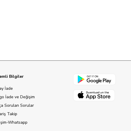
mli Bilgiler
ay İade
go İade ve Değişim
ça Sorulan Sorular
ariş Takip
tişim-Whatsapp