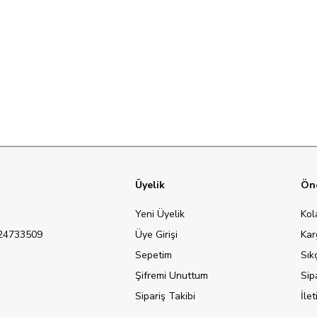
Üyelik
Öne
Yeni Üyelik
Kol
124733509
Üye Girişi
Kar
Sepetim
Sık
Şifremi Unuttum
Sip
Sipariş Takibi
İle