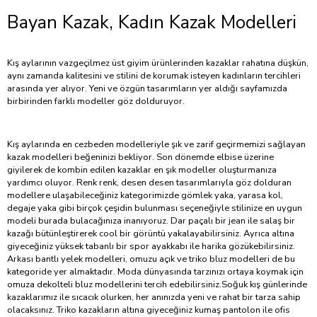
Bayan Kazak, Kadın Kazak Modelleri
Kış aylarının vazgeçilmez üst giyim ürünlerinden kazaklar rahatına düşkün,
aynı zamanda kalitesini ve stilini de korumak isteyen kadınların tercihleri
arasında yer alıyor. Yeni ve özgün tasarımların yer aldığı sayfamızda
birbirinden farklı modeller göz dolduruyor.
Kış aylarında en cezbeden modelleriyle şık ve zarif geçirmemizi sağlayan
kazak modelleri beğeninizi bekliyor. Son dönemde elbise üzerine
giyilerek de kombin edilen kazaklar en şık modeller oluşturmanıza
yardımcı oluyor. Renk renk, desen desen tasarımlarıyla göz dolduran
modellere ulaşabileceğiniz kategorimizde gömlek yaka, yarasa kol,
degaje yaka gibi birçok çeşidin bulunması seçeneğiyle stilinize en uygun
modeli burada bulacağınıza inanıyoruz. Dar paçalı bir jean ile salaş bir
kazağı bütünleştirerek cool bir görüntü yakalayabilirsiniz. Ayrıca altına
giyeceğiniz yüksek tabanlı bir spor ayakkabı ile harika gözükebilirsiniz.
Arkası bantlı yelek modelleri, omuzu açık ve triko bluz modelleri de bu
kategoride yer almaktadır. Moda dünyasında tarzınızı ortaya koymak için
omuza dekolteli bluz modellerini tercih edebilirsiniz.Soğuk kış günlerinde
kazaklarımız ile sıcacık olurken, her anınızda yeni ve rahat bir tarza sahip
olacaksınız. Triko kazakların altına giyeceğiniz kumaş pantolon ile ofis