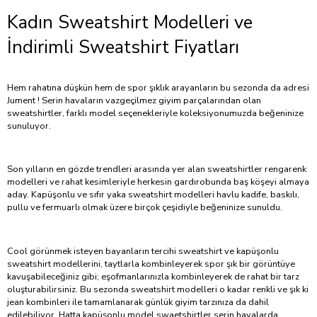
Kadın Sweatshirt Modelleri ve
İndirimli Sweatshirt Fiyatları
Hem rahatına düşkün hem de spor şıklık arayanların bu sezonda da adresi
Jument ! Serin havaların vazgeçilmez giyim parçalarından olan
sweatshirtler, farklı model seçenekleriyle koleksiyonumuzda beğeninize
sunuluyor.
Son yılların en gözde trendleri arasında yer alan sweatshirtler rengarenk
modelleri ve rahat kesimleriyle herkesin gardırobunda baş köşeyi almaya
aday. Kapüşonlu ve sıfır yaka sweatshirt modelleri havlu kadife, baskılı,
pullu ve fermuarlı olmak üzere birçok çeşidiyle beğeninize sunuldu.
Cool görünmek isteyen bayanların tercihi sweatshirt ve kapüşonlu
sweatshirt modellerini, taytlarla kombinleyerek spor şık bir görüntüye
kavuşabileceğiniz gibi; eşofmanlarınızla kombinleyerek de rahat bir tarz
oluşturabilirsiniz. Bu sezonda sweatshirt modelleri o kadar renkli ve şık ki
jean kombinleri ile tamamlanarak günlük giyim tarzınıza da dahil
edilebiliyor. Hatta kapüşonlu model swaetshirtler serin havalarda