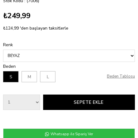
Stok Kodu
(7006)
₺249,99
₺124,99
'den başlayan taksitlerle
Renk
Beden
Beden Tablosu
S
M
L
Whatsapp ile Sipariş Ver