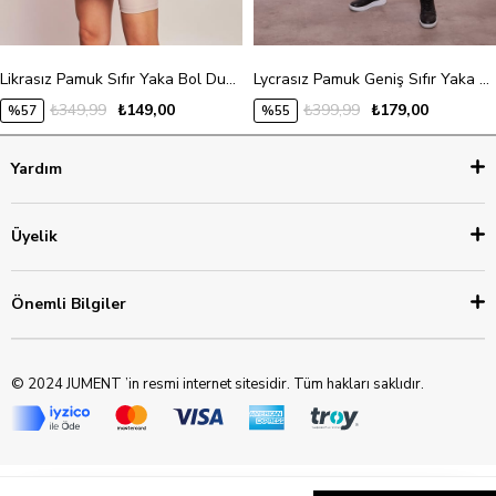
Likrasız Pamuk Sıfır Yaka Bol Duble Kol Yan Yırtmaçlı Oversize Tshirt- -Kırmızı
Lycrasız Pamuk Geniş Sıfır Yaka Düşük Omuzlu Kolları Bağcıklı T-Shirt -Beyaz
₺349,99
₺149,00
₺399,99
₺179,00
%57
%55
Yardım
Üyelik
Önemli Bilgiler
© 2024 JUMENT ’in resmi internet sitesidir. Tüm hakları saklıdır.