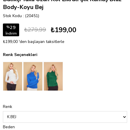
Body-Koyu Bej
Stok Kodu
(20451)
29
%
₺199,00
₺279,99
İndirim
₺199,00
'den başlayan taksitlerle
Renk Seçenekleri
Renk
Beden