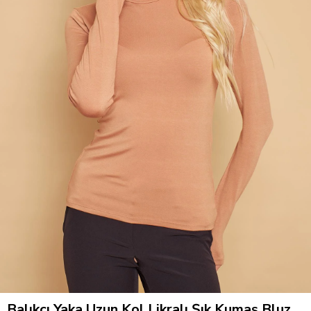
Balıkçı Yaka Uzun Kol Likralı Şık Kumaş Bluz