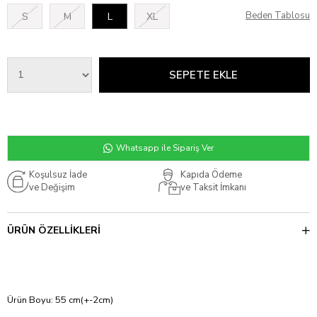
Beden Tablosu
S
M
L
XL
Whatsapp ile Sipariş Ver
Koşulsuz İade
Kapıda Ödeme
ve Değişim
ve Taksit İmkanı
ÜRÜN ÖZELLIKLERI
Ürün Boyu: 55 cm(+-2cm)