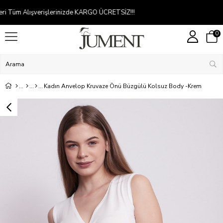
Kredi kartına 2-5 taksit
0
Kadın Anvelop Kruvaze Önü Büzgülü Kolsuz Body -Krem