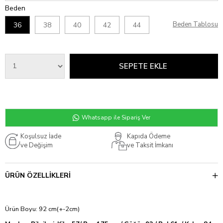
Beden
Beden Tablosu
36
38
40
42
44
Whatsapp ile Sipariş Ver
Koşulsuz İade
Kapıda Ödeme
ve Değişim
ve Taksit İmkanı
ÜRÜN ÖZELLIKLERI
Ürün Boyu: 92 cm(+-2cm)