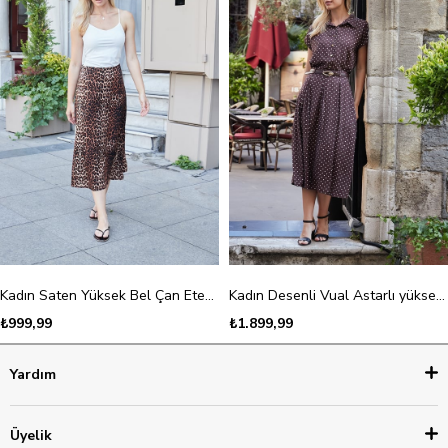
Kadın Saten Yüksek Bel Çan Etek-Leopar
Kadın Desenli Vual Astarlı yüksek bel deri kemerli Yan Cepli Pili Kaşeli Midi Boy Etek-Kahve Puanlı
₺999,99
₺1.899,99
Yardım
Üyelik