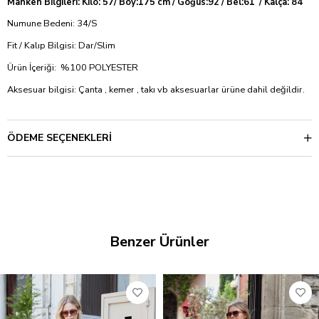
Manken Bilgileri: Kilo: 57/ Boy:175 cm / Göğüs:92 / Bel:61 / Kalça: 84
Numune Bedeni: 34/S
Fit / Kalıp Bilgisi: Dar/Slim
Ürün İçeriği: %100 POLYESTER
Aksesuar bilgisi: Çanta , kemer , takı vb aksesuarlar ürüne dahil değildir.
ÖDEME SEÇENEKLERI
Benzer Ürünler