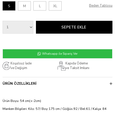
Beden Tablosu
S
M
L
XL
Whatsapp ile Sipariş Ver
Koşulsuz İade
Kapıda Ödeme
ve Değişim
ve Taksit İmkanı
ÜRÜN ÖZELLIKLERI
Ürün Boyu: 54 cm(+-2cm)
Manken Bilgileri: Kilo: 57/ Boy:175 cm / Göğüs:92 / Bel:61 / Kalça: 84