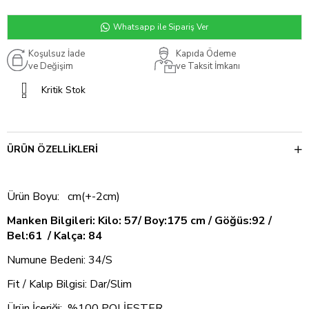
Whatsapp ile Sipariş Ver
Koşulsuz İade
Kapıda Ödeme
ve Değişim
ve Taksit İmkanı
Kritik Stok
ÜRÜN ÖZELLIKLERI
Ürün Boyu: cm(+-2cm)
Manken Bilgileri: Kilo: 57/ Boy:175 cm / Göğüs:92 /
Bel:61 / Kalça: 84
Numune Bedeni: 34/S
Fit / Kalıp Bilgisi: Dar/Slim
Ürün İçeriği: %100 POLİESTER