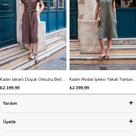
Kadın Jakarlı Düşük Omuzlu Beli Büzgülü Cepli Midi Boy Elbise-Kahve
Kadın Modal İpeksi Yakalı Yanları D Tokalı Diz Altı Cepli Elbise-Haki
₺2.199,99
₺2.399,99
Yardım
Üyelik