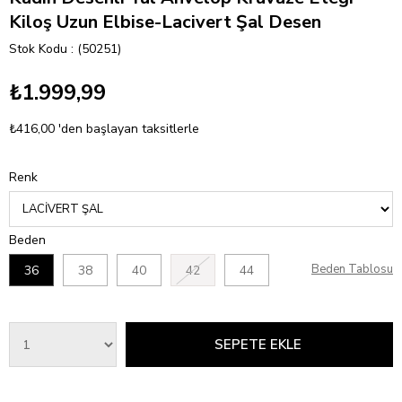
Kiloş Uzun Elbise-Lacivert Şal Desen
Stok Kodu
(50251)
₺1.999,99
₺416,00
'den başlayan taksitlerle
Renk
Beden
Beden Tablosu
36
38
40
42
44