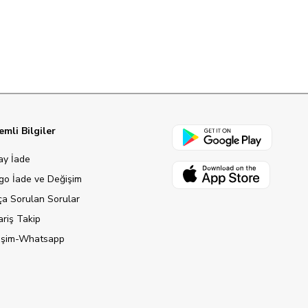
mli Bilgiler
ay İade
go İade ve Değişim
ça Sorulan Sorular
ariş Takip
tişim-Whatsapp