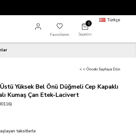
Türkçe
0
Sepetim
Favorilerim
nlar
< < Önceki Sayfaya Dön
 Üstü Yüksek Bel Önü Düğmeli Cep Kapaklı
ralı Kumaş Çan Etek-Lacivert
00116)
aşlayan taksitlerle