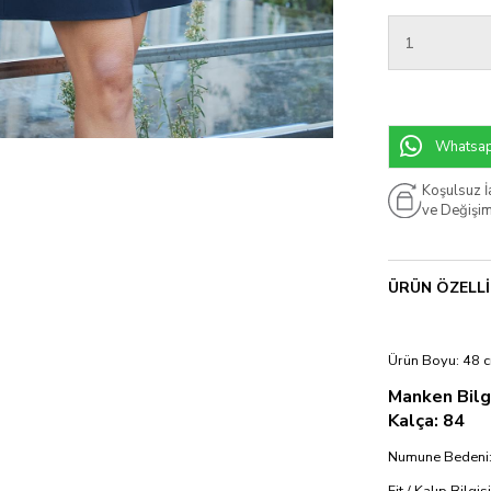
Whatsapp
Koşulsuz 
ve Değişi
ÜRÜN ÖZELLI
Ürün Boyu: 48 
Manken Bilgi
Kalça: 84
Numune Bedeni:
Fit / Kalıp Bilgi