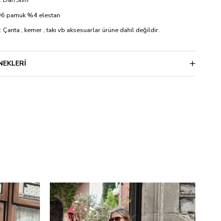
%96 pamuk %4 elestan
: Çanta , kemer , takı vb aksesuarlar ürüne dahil değildir.
NEKLERI