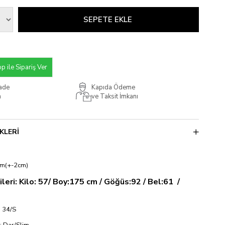
 ile Sipariş Ver
İade
Kapıda Ödeme
m
ve Taksit İmkanı
KLERI
cm(+-2cm)
leri: Kilo: 57/ Boy:175 cm / Göğüs:92 / Bel:61 /
 34/S
si: Dar/Slim