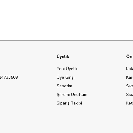
Üyelik
Öne
Yeni Üyelik
Kol
124733509
Üye Girişi
Kar
Sepetim
Sık
Şifremi Unuttum
Sip
Sipariş Takibi
İle