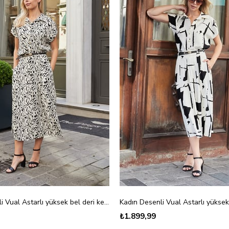
Kadın Desenli Vual Astarlı yüksek bel deri kemerli Yan Cepli Pili Kaşeli Midi Boy Etek-Krem Şelale
₺1.899,99