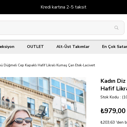
Kredi kartına 2-5 taksit
eksiyon
OUTLET
Alt-Üst Takımlar
En Çok Sata
ü Düğmeli Cep Kapaklı Hafif Likralı Kumaş Çan Etek-Lacivert
Kadın Diz
Hafif Lik
Stok Kodu
(1
₺979,00
₺203,63
'den b