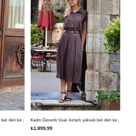
Kadın Desenli Vual Astarlı yüksek bel deri kemerli Yan Cepli Pili Kaşeli Midi Boy Etek-Krem Desen
Kadın Desenli Vual Astarlı yüksek bel deri kemerli Yan Cepli Pili Kaşeli Midi Boy Etek-Kahve Puanlı
₺1.899,99
₺99