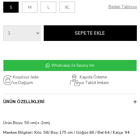
Beden Tablosu
S
M
L
XL
Whatsapp ile Sipariş Ver
Koşulsuz İade
Kapıda Ödeme
ve Değişim
ve Taksit İmkanı
ÜRÜN ÖZELLIKLERI
Ürün Boyu: 50 cm(+-2cm)
Manken Bilgileri: Kilo: 58/ Boy:175 cm / Göğüs:86 / Bel:64 / Kalça: 94