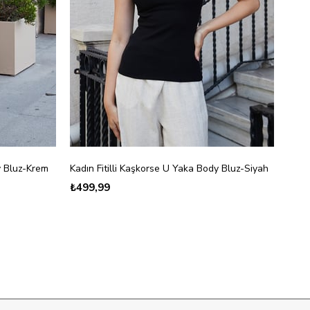
y Bluz-Krem
Kadın Fitilli Kaşkorse U Yaka Body Bluz-Siyah
₺499,99
₺89