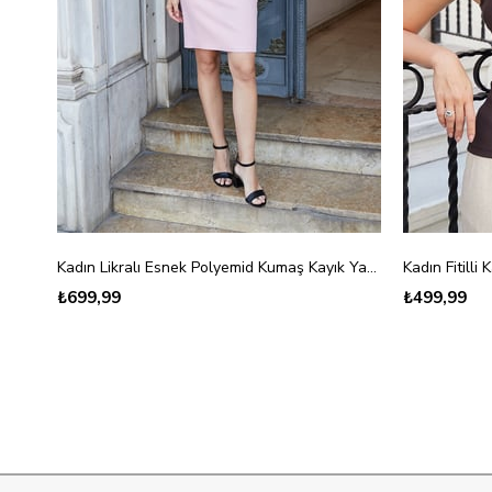
Kadın Likralı Esnek Polyemid Kumaş Kayık Yaka Kolsuz Body Bluz-Lacivert
Kadın Fitill
₺699,99
₺499,99