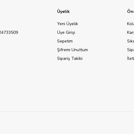
Üyelik
Öne
Yeni Üyelik
Kol
124733509
Üye Girişi
Kar
Sepetim
Sık
Şifremi Unuttum
Sip
Sipariş Takibi
İle