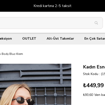
Kredi kartına 2-5 taksit
eksiyon
OUTLET
Alt-Üst Takımlar
En Çok Sata
ılı Body Bluz-Krem
Kadın Esn
Stok Kodu
(1
₺449,99
₺93,60
'den ba