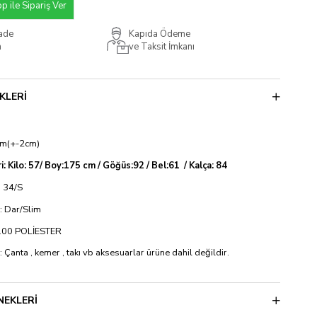
 ile Sipariş Ver
İade
Kapıda Ödeme
m
ve Taksit İmkanı
KLERI
cm(+-2cm)
i: Kilo: 57/ Boy:175 cm / Göğüs:92 / Bel:61 / Kalça: 84
 34/S
si: Dar/Slim
%100 POLİESTER
: Çanta , kemer , takı vb aksesuarlar ürüne dahil değildir.
NEKLERI