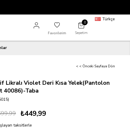
Türkçe
0
Sepetim
Favorilerim
nlar
< < Önceki Sayfaya Dön
f Likralı Violet Deri Kısa Yelek(Pantolon
nt 40086)-Taba
5015)
₺449,99
699,99
şlayan taksitlerle