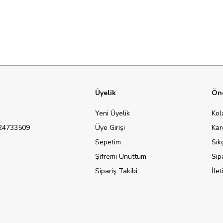
Üyelik
Öne
Yeni Üyelik
Kol
124733509
Üye Girişi
Kar
Sepetim
Sık
Şifremi Unuttum
Sip
Sipariş Takibi
İle