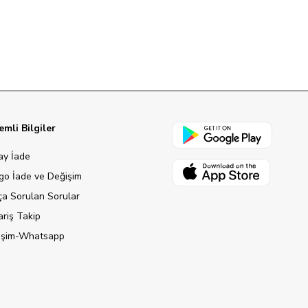
mli Bilgiler
ay İade
go İade ve Değişim
ça Sorulan Sorular
ariş Takip
tişim-Whatsapp