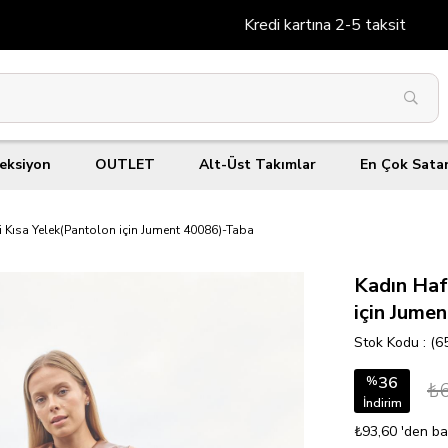
Kredi kartına 2-5 taksit
eksiyon
OUTLET
Alt-Üst Takımlar
En Çok Sata
eri Kısa Yelek(Pantolon için Jument 40086)-Taba
Kadın Hafi
için Jume
Stok Kodu
(6
36
%
₺
İndirim
₺93,60
'den ba