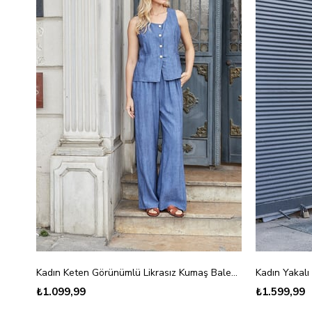
Kadın Keten Görünümlü Likrasız Kumaş Balen Yaka Flato Cepli Düğmeli Yelek-İndigo
₺1.099,99
₺1.599,99