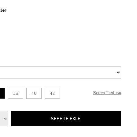
leri
Beden Tablosu
38
40
42