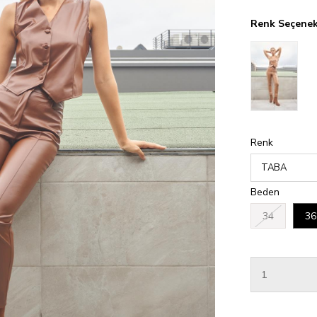
Renk Seçenek
Renk
Beden
34
36