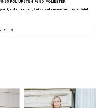
i: % 50 POLİÜRETEN % 50 POLİESTER
isi: Çanta , kemer , takı vb aksesuarlar ürüne dahil
NEKLERI