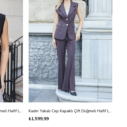
Kadın Yakalı Cep Kapaklı Çift Düğmeli Hafif Likralı Kumaş Yelek-Siyah
Kadın Yakalı Cep Kapaklı Çift Düğmeli Hafif Likralı Kumaş Yelek-Kahve
₺1.599,99
₺1.3