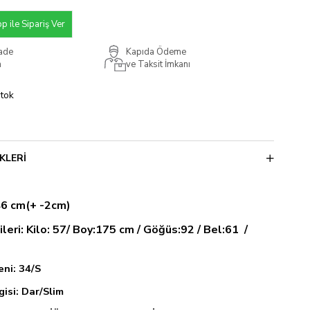
 ile Sipariş Ver
İade
Kapıda Ödeme
m
ve Taksit İmkanı
Stok
KLERI
46 cm(+ -2cm)
leri: Kilo: 57/ Boy:175 cm / Göğüs:92 / Bel:61 /
ni: 34/S
lgisi: Dar/Slim