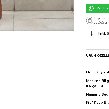
Whatsapp
Koşulsuz 
ve Değişi
Kritik 
ÜRÜN ÖZELLI
Ürün Boyu: 
Manken Bilgi
Kalça: 84
Numune Bede
Fit / Kalıp Bi