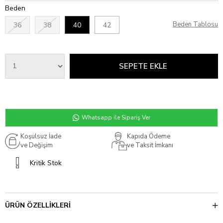
Beden
Beden Tablosu
36
38
40
42
Whatsapp ile Sipariş Ver
Koşulsuz İade
Kapıda Ödeme
ve Değişim
ve Taksit İmkanı
Kritik Stok
ÜRÜN ÖZELLIKLERI