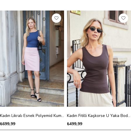
Kadın Likralı Esnek Polyemid Kumaş Kayık Yaka Kolsuz Body Bluz-Lacivert
Kadın Fitilli Kaşkorse U Yaka Body Bluz-Kahve
₺699,99
₺499,99