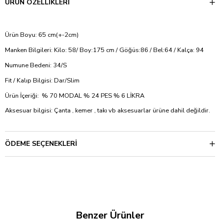
ÜRÜN ÖZELLIKLERI
Ürün Boyu: 65 cm(+-2cm)
Manken Bilgileri: Kilo: 58/ Boy:175 cm / Göğüs:86 / Bel:64 / Kalça: 94
Numune Bedeni: 34/S
Fit / Kalıp Bilgisi: Dar/Slim
Ürün İçeriği: % 70 MODAL % 24 PES % 6 LİKRA
Aksesuar bilgisi: Çanta , kemer , takı vb aksesuarlar ürüne dahil değildir.
ÖDEME SEÇENEKLERI
Benzer Ürünler