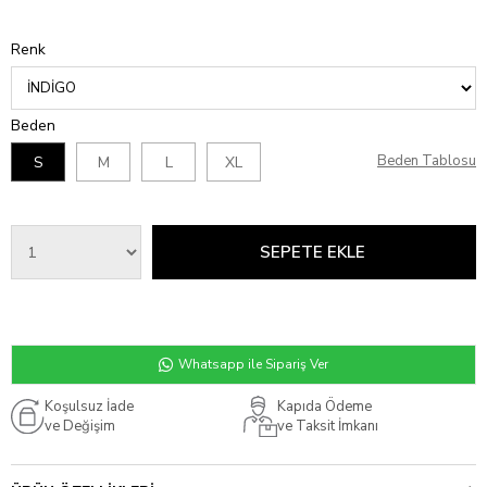
Renk
Beden
Beden Tablosu
S
M
L
XL
Whatsapp ile Sipariş Ver
Koşulsuz İade
Kapıda Ödeme
ve Değişim
ve Taksit İmkanı