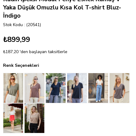
Yaka Düşük Omuzlu Kısa Kol T-shirt Bluz-
İndigo
Stok Kodu
(20541)
₺899,99
₺187,20
'den başlayan taksitlerle
Renk Seçenekleri