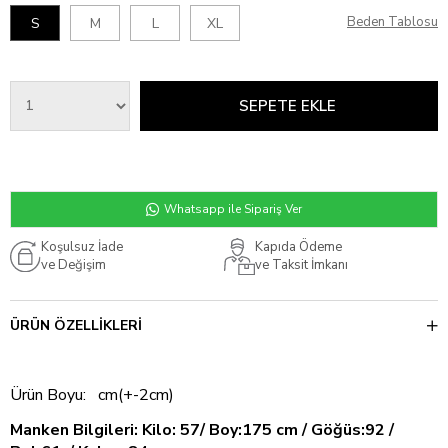
Beden Tablosu
S
M
L
XL
Whatsapp ile Sipariş Ver
Koşulsuz İade
Kapıda Ödeme
ve Değişim
ve Taksit İmkanı
ÜRÜN ÖZELLIKLERI
Ürün Boyu: cm(+-2cm)
Manken Bilgileri: Kilo: 57/ Boy:175 cm / Göğüs:92 /