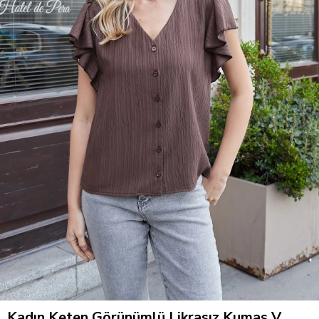
Kadın Keten Görünümlü Likrasız Kumaş V