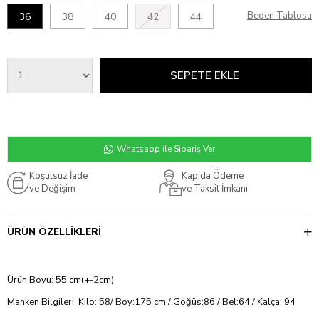
Beden Tablosu
36
38
40
42
44
Whatsapp ile Sipariş Ver
Koşulsuz İade
Kapıda Ödeme
ve Değişim
ve Taksit İmkanı
ÜRÜN ÖZELLIKLERI
Ürün Boyu: 55 cm(+-2cm)
Manken Bilgileri: Kilo: 58/ Boy:175 cm / Göğüs:86 / Bel:64 / Kalça: 94