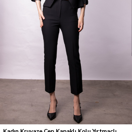
Kadın Kruvaze Cep Kapaklı Kolu Yırtmaçlı