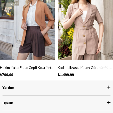
Hakim Yaka Flato Cepli Kolu Yırtmaçlı Uzun Blazer Pamuklu Likralı Kumaş Ceket-Tarçın
Kadın Likrasız Keten Görünümlü Kumaş Yakalı Flato Cepli Kısa Kol Blazer Ceket-Vizon
₺799,99
₺1.499,99
Yardım
Üyelik