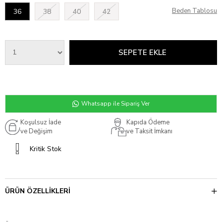
Beden Tablosu
36
38
40
42
Whatsapp ile Sipariş Ver
Koşulsuz İade
Kapıda Ödeme
ve Değişim
ve Taksit İmkanı
Kritik Stok
ÜRÜN ÖZELLIKLERI