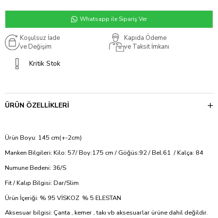
Whatsapp ile Sipariş Ver
Koşulsuz İade
Kapıda Ödeme
ve Değişim
ve Taksit İmkanı
Kritik Stok
ÜRÜN ÖZELLIKLERI
Ürün Boyu: 145 cm(+-2cm)
Manken Bilgileri: Kilo: 57/ Boy:175 cm / Göğüs:92 / Bel:61 / Kalça: 84
Numune Bedeni: 36/S
Fit / Kalıp Bilgisi: Dar/Slim
Ürün İçeriği: % 95 VİSKOZ % 5 ELESTAN
Aksesuar bilgisi: Çanta , kemer , takı vb aksesuarlar ürüne dahil değildir.