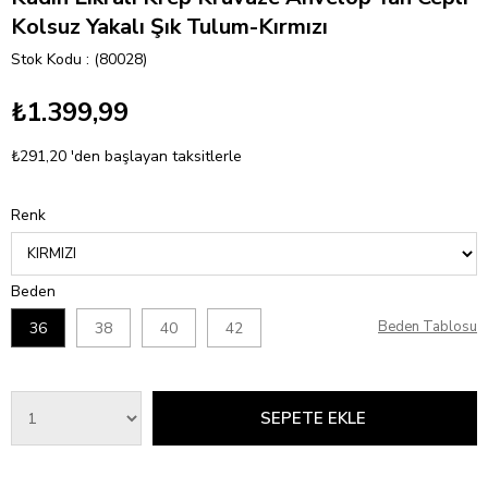
Kolsuz Yakalı Şık Tulum-Kırmızı
Stok Kodu
(80028)
₺1.399,99
₺291,20
'den başlayan taksitlerle
Renk
Beden
Beden Tablosu
36
38
40
42