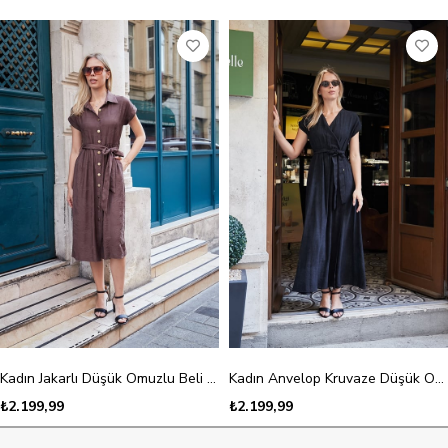
Kadın Jakarlı Düşük Omuzlu Beli Büzgülü Cepli Midi Boy Elbise-Kahve
Kadın Anvelop Kruvaze Düşük Omuzlu Eteği Kiloş Elbise-Siyah
₺2.199,99
₺2.199,99