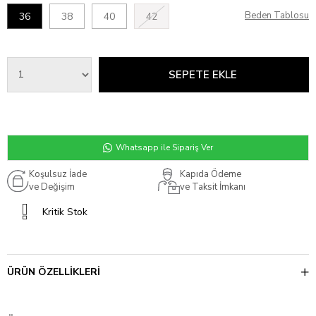
Beden Tablosu
36
38
40
42
Whatsapp ile Sipariş Ver
Koşulsuz İade
Kapıda Ödeme
ve Değişim
ve Taksit İmkanı
Kritik Stok
ÜRÜN ÖZELLIKLERI