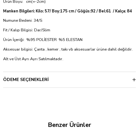
Ürün Boyu: cm(+-2cm)
Manken Bilgileri: Kilo: 57/ Boy:175 cm / Göğüs:92 / Bel:61 / Kalça: 84
Numune Bedeni: 34/S
Fit / Kalıp Bilgisi: Dar/Slim
Ürün İçeriği: %95 POLİESTER %5 ELESTAN
Aksesuar bilgisi: Çanta , kemer , takı vb aksesuarlar ürüne dahil değildir.
Alt ve Üst Ayrı Ayrı Satılmaktadır.
ÖDEME SEÇENEKLERI
Benzer Ürünler