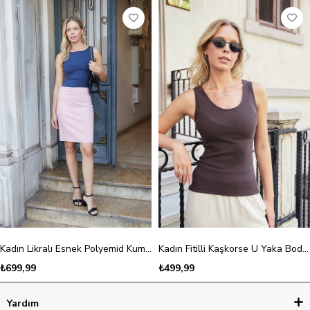
Kadın Likralı Esnek Polyemid Kumaş Kayık Yaka Kolsuz Body Bluz-Lacivert
Kadın Fitilli Kaşkorse U Yaka Body Bluz-Kahve
₺699,99
₺499,99
Yardım