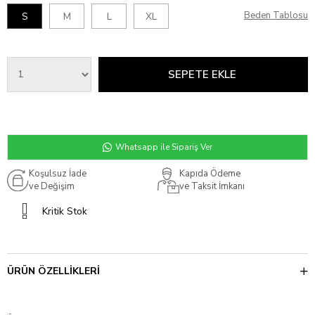
Beden Tablosu
S
M
L
XL
Whatsapp ile Sipariş Ver
Koşulsuz İade
Kapıda Ödeme
ve Değişim
ve Taksit İmkanı
Kritik Stok
ÜRÜN ÖZELLIKLERI