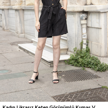
Kadın Likrasız Keten Görünümlü Kumaş V