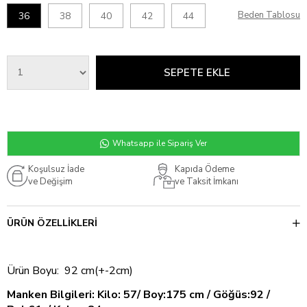
Beden Tablosu
36
38
40
42
44
Whatsapp ile Sipariş Ver
Koşulsuz İade
Kapıda Ödeme
ve Değişim
ve Taksit İmkanı
ÜRÜN ÖZELLIKLERI
Ürün Boyu: 92 cm(+-2cm)
Manken Bilgileri: Kilo: 57/ Boy:175 cm / Göğüs:92 /