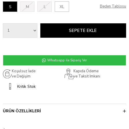
Beden Tablosu
S
M
L
XL
Whatsapp ile Sipariş Ver
Koşulsuz İade
Kapıda Ödeme
ve Değişim
ve Taksit İmkanı
Kritik Stok
ÜRÜN ÖZELLIKLERI