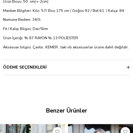
Ürün Boyu: 50 cm(+-2cm)
Manken Bilgileri: Kilo: 57/ Boy:175 cm / Göğüs:92 / Bel:61 / Kalça: 84
Numune Bedeni: 34/S
Fit / Kalıp Bilgisi: Dar/Slim
Ürün İçeriği: % 87 RAYON % 13 POLİESTER
Aksesuar bilgisi: Çanta , KEMER , takı vb aksesuarlar ürüne dahil değildir.
ÖDEME SEÇENEKLERI
Benzer Ürünler