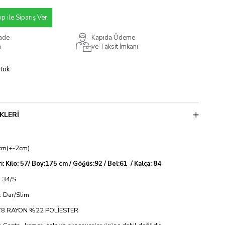
 ile Sipariş Ver
İade
Kapıda Ödeme
m
ve Taksit İmkanı
Stok
KLERI
cm(+-2cm)
i: Kilo: 57/ Boy:175 cm / Göğüs:92 / Bel:61 / Kalça: 84
 34/S
si: Dar/Slim
 %78 RAYON %22 POLİESTER