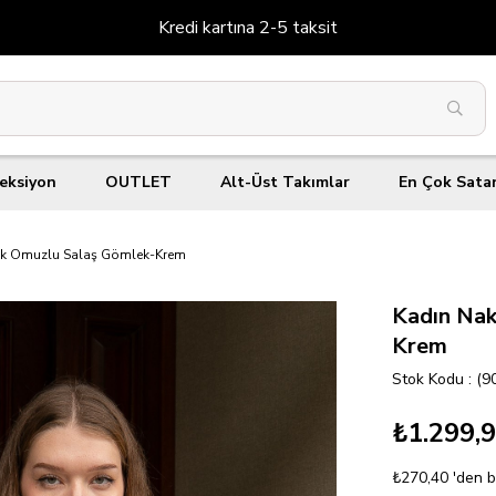
Kredi kartına 2-5 taksit
eksiyon
OUTLET
Alt-Üst Takımlar
En Çok Sata
şük Omuzlu Salaş Gömlek-Krem
Kadın Nak
Krem
Stok Kodu
(9
₺1.299,
₺270,40
'den b