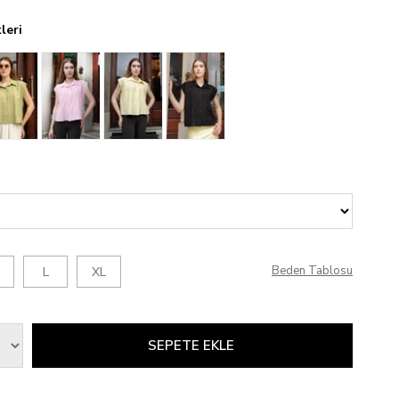
leri
Beden Tablosu
L
XL