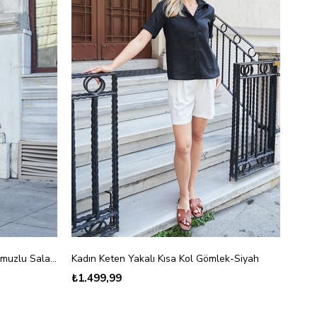
Kadın Çilek Jakarlı Yakalı Düşük Omuzlu Salaş Gömlek-Haki Çiçek
Kadın Keten Yakalı Kısa Kol Gömlek-Siyah
Kadı
₺1.499,99
₺1.4