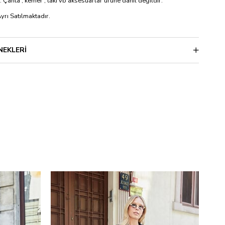
: Çanta , kemer , takı vb aksesuarlar ürüne dahil değildir.
Ayrı Satılmaktadır.
NEKLERI