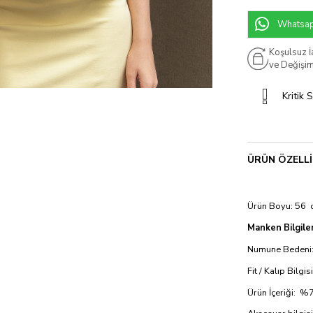
Whatsapp
Koşulsuz 
ve Değişi
Kritik 
ÜRÜN ÖZELLI
Ürün Boyu: 56 
Manken Bilgiler
Numune Bedeni:
Fit / Kalıp Bilgi
Ürün İçeriği: