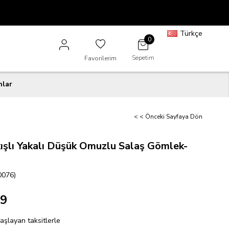
Türkçe
0
Sepetim
Favorilerim
nlar
< < Önceki Sayfaya Dön
ışlı Yakalı Düşük Omuzlu Salaş Gömlek-
0076)
99
aşlayan taksitlerle