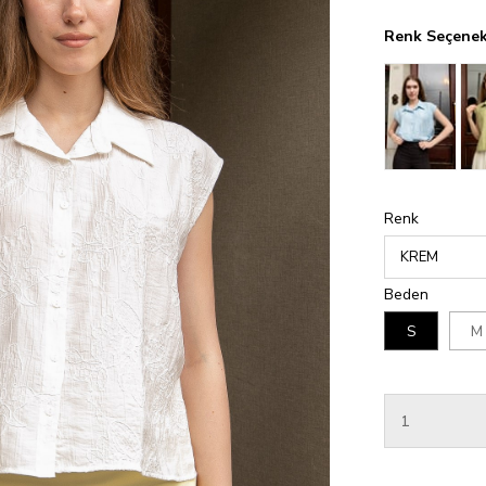
Renk Seçenek
Renk
Beden
S
M