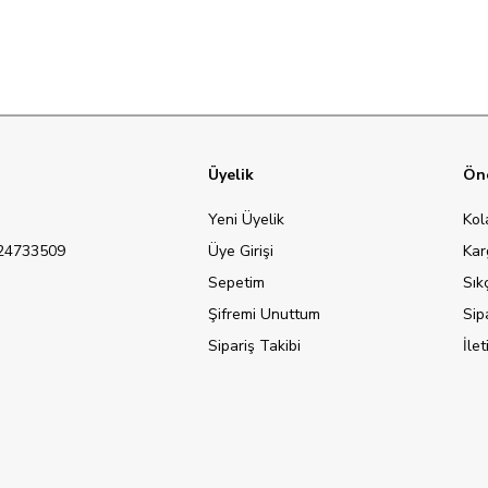
Üyelik
Öne
Yeni Üyelik
Kol
124733509
Üye Girişi
Kar
Sepetim
Sık
Şifremi Unuttum
Sip
Sipariş Takibi
İle