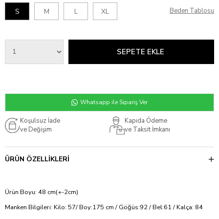
Beden Tablosu
S
M
L
XL
Whatsapp ile Sipariş Ver
Koşulsuz İade
Kapıda Ödeme
ve Değişim
ve Taksit İmkanı
ÜRÜN ÖZELLIKLERI
Ürün Boyu: 48 cm(+-2cm)
Manken Bilgileri: Kilo: 57/ Boy:175 cm / Göğüs:92 / Bel:61 / Kalça: 84