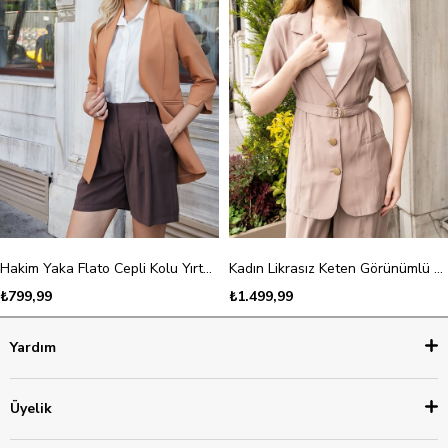
Hakim Yaka Flato Cepli Kolu Yırtmaçlı Uzun Blazer Pamuklu Likralı Kumaş Ceket-Tarçın
Kadın Likrasız Keten Görünümlü Kumaş Yakalı Flato Cepli Kısa Kol Blazer Ceket-Vizon
₺799,99
₺1.499,99
Yardım
Üyelik