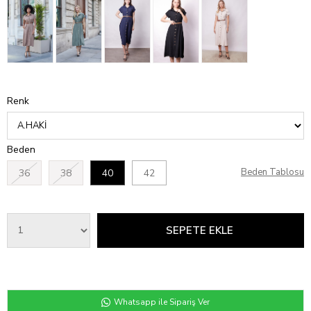
Renk
Beden
Beden Tablosu
36
38
40
42
Whatsapp ile Sipariş Ver