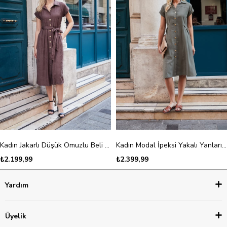
Kadın Jakarlı Düşük Omuzlu Beli Büzgülü Cepli Midi Boy Elbise-Kahve
Kadın Modal İpeksi Yakalı Yanları D Tokalı Diz Altı Cepli Elbise-Haki
₺2.199,99
₺2.399,99
Yardım
Üyelik