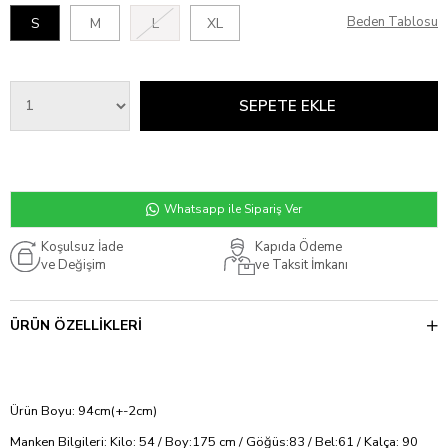
Beden Tablosu
S
M
L
XL
Whatsapp ile Sipariş Ver
Koşulsuz İade
Kapıda Ödeme
ve Değişim
ve Taksit İmkanı
ÜRÜN ÖZELLIKLERI
Ürün Boyu: 94cm(+-2cm)
Manken Bilgileri: Kilo: 54 / Boy:175 cm / Göğüs:83 / Bel:61 / Kalça: 90