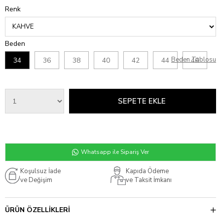
Renk
Beden
Beden Tablosu
34
36
38
40
42
44
46
Whatsapp ile Sipariş Ver
Koşulsuz İade
Kapıda Ödeme
ve Değişim
ve Taksit İmkanı
ÜRÜN ÖZELLIKLERI