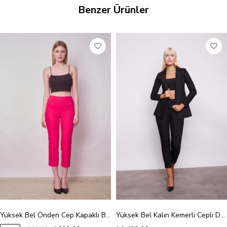
Benzer Ürünler
Yüksek Bel Önden Cep Kapaklı Boru Paça Hafif Likralı Kumaş Pantolon-Fujya
Yüksek Bel Kalın Kemerli Cepli Dar Paça Bilek Boy Pamuklu Likralı Kumaş Pantolon-Siyah