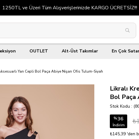
Kredi kartına 2-5 taksit
eksiyon
OUTLET
Alt-Üst Takımlar
En Çok Sata
ksesuarlı Yan Cepli Bol Paça Abiye Nişan Ofis Tulum-Siyah
Likralı K
Bol Paça 
Stok Kodu
(8
36
%
₺1
İndirim
₺145,39
'den b