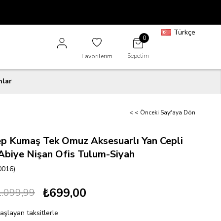
Türkçe
0
Sepetim
Favorilerim
nlar
< < Önceki Sayfaya Dön
rep Kumaş Tek Omuz Aksesuarlı Yan Cepli
Abiye Nişan Ofis Tulum-Siyah
0016)
₺699,00
.099,99
aşlayan taksitlerle