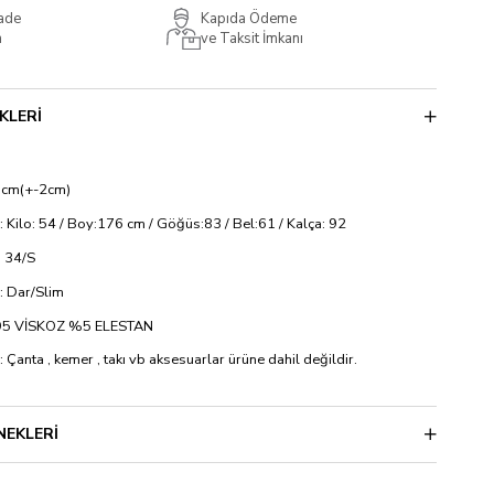
İade
Kapıda Ödeme
m
ve Taksit İmkanı
KLERI
 cm(+-2cm)
: Kilo: 54 / Boy:176 cm / Göğüs:83 / Bel:61 / Kalça: 92
 34/S
si: Dar/Slim
 %95 VİSKOZ %5 ELESTAN
: Çanta , kemer , takı vb aksesuarlar ürüne dahil değildir.
NEKLERI