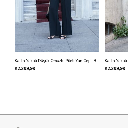
Kadın Yakalı Düşük Omuzlu Pileli Yan Cepli Bol Paça Tulum-Siyah
₺2.399,99
₺2.399,99