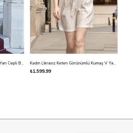
Kadın Yakalı Düşük Omuzlu Pileli Yan Cepli Bol Paça Tulum-Kahve
Kadın Likrasız Keten Görünümlü Kumaş V Yaka Kolsuz Şort Tulum-Krem
₺1.599,99
₺1.5