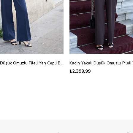
Kadın Yakalı Düşük Omuzlu Pileli Yan Cepli Bol Paça Tulum-Lacivert
₺2.399,99