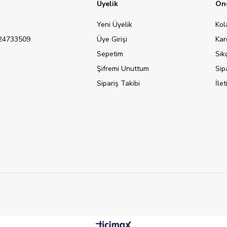
Üyelik
Öne
Yeni Üyelik
Kol
124733509
Üye Girişi
Kar
Sepetim
Sık
Şifremi Unuttum
Sip
Sipariş Takibi
İle