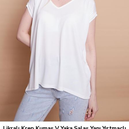
Likralı Krep Kumaş V Yaka Salaş Yanı Yırtmaçlı