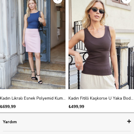
Kadın Likralı Esnek Polyemid Kumaş Kayık Yaka Kolsuz Body Bluz-Lacivert
Kadın Fitilli Kaşkorse U Yaka Body Bluz-Kahve
₺699,99
₺499,99
Yardım