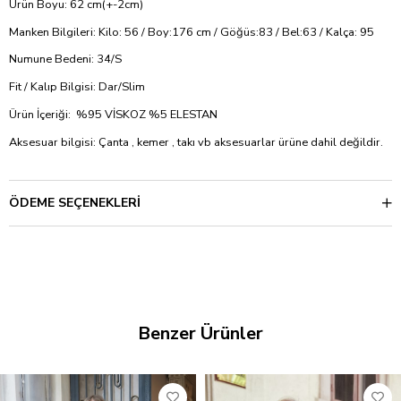
Ürün Boyu: 62 cm(+-2cm)
Manken Bilgileri: Kilo: 56 / Boy:176 cm / Göğüs:83 / Bel:63 / Kalça: 95
Numune Bedeni: 34/S
Fit / Kalıp Bilgisi: Dar/Slim
Ürün İçeriği: %95 VİSKOZ %5 ELESTAN
Aksesuar bilgisi: Çanta , kemer , takı vb aksesuarlar ürüne dahil değildir.
ÖDEME SEÇENEKLERI
Benzer Ürünler