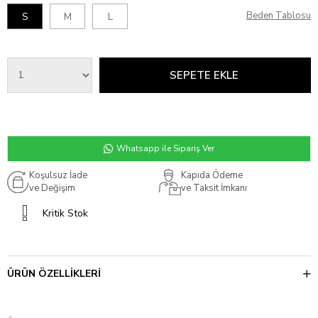
Beden Tablosu
S
M
L
Whatsapp ile Sipariş Ver
Koşulsuz İade
Kapıda Ödeme
ve Değişim
ve Taksit İmkanı
Kritik Stok
ÜRÜN ÖZELLIKLERI