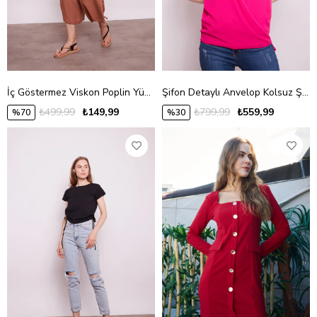
İç Göstermez Viskon Poplin Yüksek Bel Bol Paça Büzgülü Pantolon -Tarçın
Şifon Detaylı Anvelop Kolsuz Şık Likralı Parlak Kumaş Bluz-Pembe
₺499,99
₺149,99
₺799,99
₺559,99
%70
%30