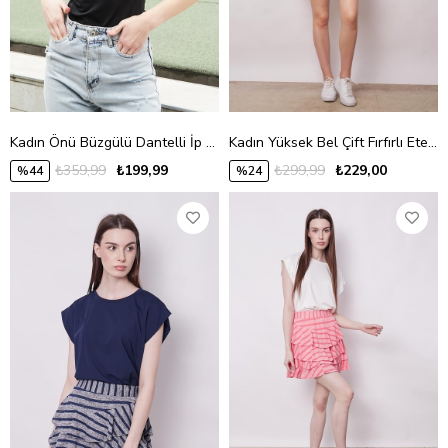
Kadın Önü Büzgülü Dantelli İp Askılı Likralı Body Bluz-Siyah
Kadın Yüksek Bel Çift Fırfırlı Etek -Siyah
₺359,99
₺199,99
₺299,99
₺229,00
%44
%24