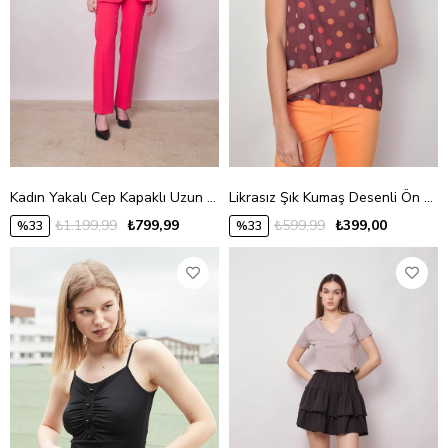
Kadın Yakalı Cep Kapaklı Uzun Kol Hafif Likralı Kumaş Oversize Blazer Ceket(Pantolonu Jument 40075)-Mercan
Likrasız Şık Kumaş Desenli Ön Arka V Yaka Kolsuz Ceket İçi Bluz-Kahve Puanlı
₺1.199,99
₺799,99
₺599,99
₺399,00
%33
%33