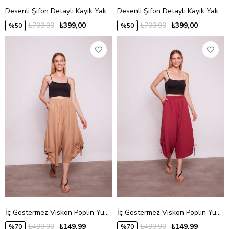
Desenli Şifon Detaylı Kayık Yaka Yarasa Kol Bluz -Mavi Desen
Desenli Şifon Detaylı Kayık Yaka Yarasa Kol Bluz -Fujya Çiçek
₺799,99
₺399,00
₺799,99
₺399,00
%50
%50
İç Göstermez Viskon Poplin Yüksek Bel Bol Paça Büzgülü Pantolon -Camel
İç Göstermez Viskon Poplin Yüksek Bel Bol Paça Büzgülü Pantolon -Vişne
₺499,99
₺149,99
₺499,99
₺149,99
%70
%70