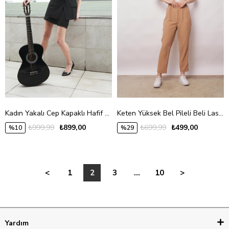
Kadın Yakalı Cep Kapaklı Hafif Likralı Dokuma Kumaş Oversize Blazer Yelek-Siyah
Keten Yüksek Bel Pileli Beli Lastikli Kemerli Boyfriend Pantolon-Camel
₺999,99
₺899,00
₺699,99
₺499,00
%10
%29
<
1
2
3
...
10
>
Yardım