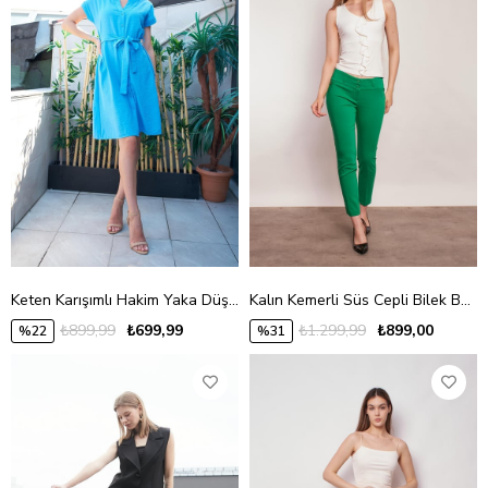
Keten Karışımlı Hakim Yaka Düşük Omuzlu Beli Bağcıklı Düğmeli Diz Boy Günlük Elbise-Mavi
Kalın Kemerli Süs Cepli Bilek Boy Likralı Kumaş Pantolon-B.Yeşil
₺899,99
₺699,99
₺1.299,99
₺899,00
%22
%31