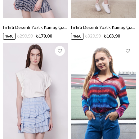
Fırfırlı Desenli Yazlık Kumaş Çizgili Dizüstü Mykonos Etek-İndigo Çizgi
Fırfırlı Desenli Yazlık Kumaş Çizgili Dizüstü Mykonos Etek-Mercan Çizgi
₺299,99
₺179,00
₺329,99
₺163,90
%40
%50