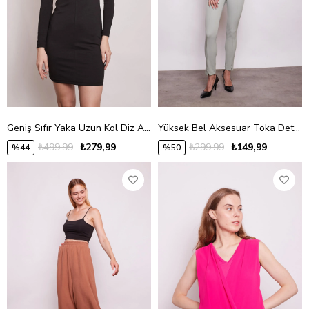
Geniş Sıfır Yaka Uzun Kol Diz Altı Likralı Kumaş Elbise-Siyah
Yüksek Bel Aksesuar Toka Detaylı Likralı Pamuklu Şık Kumaş Pantolon-Çağla Yeşili
₺499,99
₺279,99
₺299,99
₺149,99
%44
%50