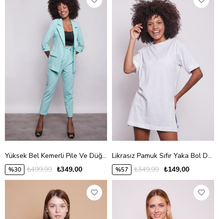
Yüksek Bel Kemerli Pile Ve Düğme Detaylı Şık Kumaş Pantolon -Mint
Likrasız Pamuk Sıfır Yaka Bol Duble Kol Yan Yırtmaçlı Oversize Tshirt-Beyaz
₺499,99
₺349,00
₺349,99
₺149,00
%30
%57