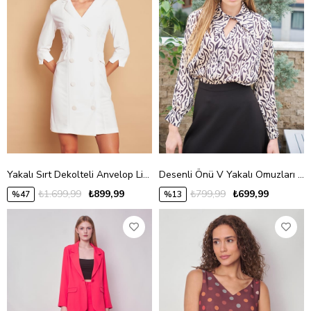
Yakalı Sırt Dekolteli Anvelop Likralı Kumaş Düğmeli Ceket Elbise-Krem
Desenli Önü V Yakalı Omuzları Pileli Uzun Kol Likrasız Şık Kumaş Gömlek-Siyah Leopar
₺1.699,99
₺899,99
₺799,99
₺699,99
%47
%13