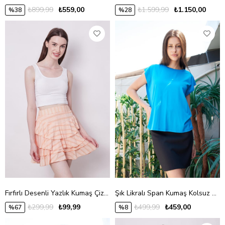
₺899,99
₺559,00
₺1.599,99
₺1.150,00
%38
%28
Fırfırlı Desenli Yazlık Kumaş Çizgili Dizüstü Mykonos Etek-Pudra Çizgi
Şık Likralı Span Kumaş Kolsuz Geniş Sıfır Yaka Düşük Omuzlu Basic Tshirt Bluz-Mavi
₺299,99
₺99,99
₺499,99
₺459,00
%67
%8