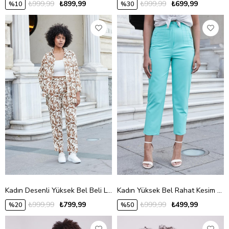
₺999,99
₺899,99
₺999,99
₺699,99
%10
%30
Kadın Desenli Yüksek Bel Beli Lastikli Yan Cepli Dar Paça Rahat Kesim Pantolon-Kahverengi Çiçek
Kadın Yüksek Bel Rahat Kesim Şık Ofis Süs Cepli Havuç Pantolon-Açık Yeşil
₺999,99
₺799,99
₺999,99
₺499,99
%20
%50