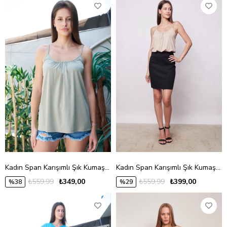
Kadın Span Karışımlı Şık Kumaş İp Askılı Önü Büzgülü Ayar Askılı T-shirt Bluz-Açık Haki
Kadın Span Karışımlı Şık Kumaş İp Askılı Önü Büzgülü Ayar Askılı T-shirt Bluz-Koyu Bej
₺559,99
₺349,00
₺559,99
₺399,00
%38
%29