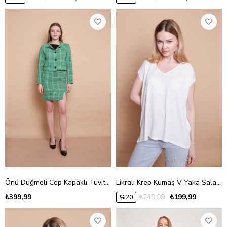
Önü Düğmeli Cep Kapaklı Tüvit Blazer Kısa Ceket-Yeşil Ekose
Likralı Krep Kumaş V Yaka Salaş Yanı Yırtmaçlı Oversize Bluz-Krem
₺399,99
₺249,99
₺199,99
%20