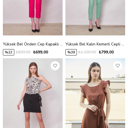
Yüksek Bel Önden Cep Kapaklı Boru Paça Hafif Likralı Kumaş Pantolon-Fujya
Yüksek Bel Kalın Kemerli Cepli Dar Paça Bilek Boy Pamuklu Likralı Kumaş Pantolon -Mint
₺899,99
₺699,00
₺1.299,99
₺799,00
%22
%39