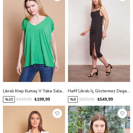
Likralı Krep Kumaş V Yaka Salaş Yanı Yırtmaçlı Oversize Bluz-B.Yeşil
Hafif Likralı İç Göstermez Degaje Yaka İp Askılı Önden Yırtmaçlı Diz Altı Elbise-Siyah
₺249,99
₺199,99
₺599,99
₺549,99
%20
%8