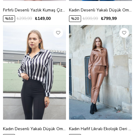
Fırfırlı Desenli Yazlık Kumaş Çizgili Dizüstü Mykonos Etek-Mavi Çizgi
Kadın Desenli Yakalı Düşük Omuzlu Uzun Kol Şık Ofis Gömlek-Ebruli Desen
₺299,99
₺149,00
₺999,99
₺799,99
%50
%20
Kadın Desenli Yakalı Düşük Omuzlu Uzun Kol Şık Ofis Gömlek-Siyah Beyaz Çizgi
Kadın Hafif Likralı Ekolojik Deri Yakalı Cepli Uzun Kol Ceket Gömlek(Pantolon için Jument 40086)-Camel