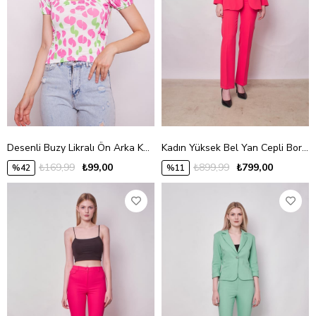
Desenli Buzy Likralı Ön Arka Kare Yaka Kolları Lastikli Büzgülü Bluz -Magenta Puan
Kadın Yüksek Bel Yan Cepli Boru Paça Şık Kırışmaz Hafif Likralı Kumaş Klasik Pantolon(ceket Jument 30074)-Mercan
₺169,99
₺99,00
₺899,99
₺799,00
%42
%11