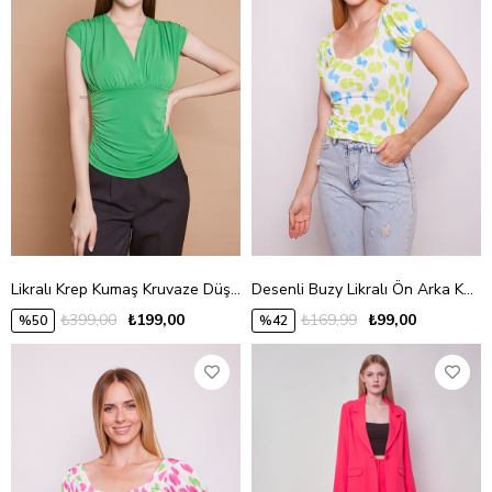
Likralı Krep Kumaş Kruvaze Düşük Omuz Büzgülü Body Bluz-B.Yeşil
Desenli Buzy Likralı Ön Arka Kare Yaka Kolları Lastikli Büzgülü Bluz -Yeşil Puan
₺399,00
₺199,00
₺169,99
₺99,00
%50
%42