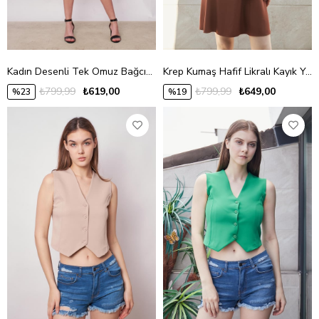
Kadın Desenli Tek Omuz Bağcıklı Likralı Kumaş Şık Elbise-Krem Desen
Krep Kumaş Hafif Likralı Kayık Yaka Kolları Volanlı Beli Bağcıklı Eteği Kiloş Ofis Elbise -Tütün
₺799,99
₺619,00
₺799,99
₺649,00
%23
%19