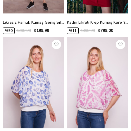
Likrasız Pamuk Kumaş Geniş Sıfır Yaka Kısa Kol Yanları Bağlamalı Kısa Kol Tshirt-Siyah
Kadın Likralı Krep Kumaş Kare Yaka Uzun Kol Önü Düğmeli Ofis Ceket Elbise-Kırmızı
₺399,99
₺199,99
₺899,99
₺799,00
%50
%11