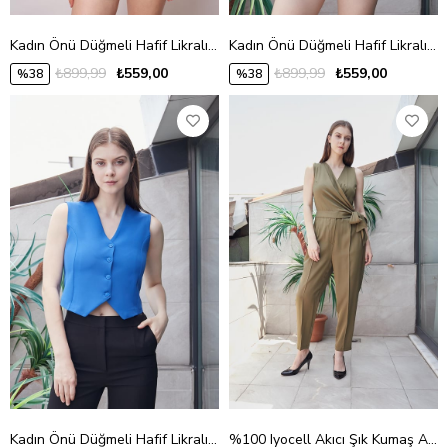
Kadın Önü Düğmeli Hafif Likralı Kumaş Kısa Yelek-Taş
Kadın Önü Düğmeli Hafif Likralı Kumaş Kısa Yelek-B.Yeşil
₺899,99
₺559,00
₺899,99
₺559,00
%38
%38
Kadın Önü Düğmeli Hafif Likralı Kumaş Kısa Yelek-Sax
%100 Iyocell Akıcı Şık Kumaş Anvelop Kruvaze Bağcıklı Cepli Önü Pileli Dar Paça Tulum -Haki