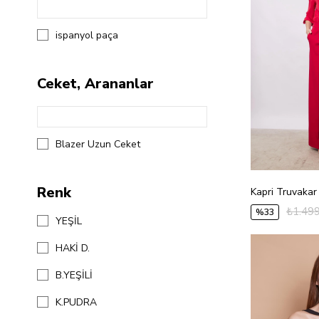
ispanyol paça
Ceket, Arananlar
Blazer Uzun Ceket
Renk
₺1.499
%33
YEŞİL
HAKİ D.
B.YEŞİLİ
K.PUDRA