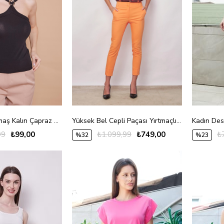
Likralı Krep Kumaş Kalın Çapraz Askılı Aksesuarlı Body Bluz-Siyah
Yüksek Bel Cepli Paçası Yırtmaçlı Bilek Boy Hafif Likralı Kumaş Şık Ofis Pantolon-Mango
99
₺99,00
₺1.099,99
₺749,00
₺
%32
%23