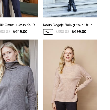
Kadın Düşük Omuzlu Uzun Kol Rahat Kesim Uzun Triko Hırka-Vizon
Kadın Degaje Balıkçı Yaka Uzun Kol Hafif Esnek Uzun Triko Kazak-Bej
999,99
₺649,00
₺899,99
₺699,00
%22