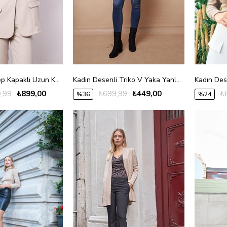
Kadın Yakalı Cep Kapaklı Uzun Kol Hafif Likralı Kumaş Oversize Blazer Ceket(Pantolonu Jument 40075)-Taş
Kadın Desenli Triko V Yaka Yanları Yırtmaçlı Düşük Omuzlu Uzun Kol Bluz-Gri
,99
₺899,00
₺699,99
₺449,00
₺
%36
%24