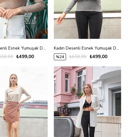
Kadın Desenli Esnek Yumuşak Dokulu Triko Tam Balıkçı Uzun Kol Bluz-Camel
Kadın Desenli Esnek Yumuşak Dokulu Triko Tam Balıkçı Uzun Kol Bluz-Gri
659,99
₺499,00
₺659,99
₺499,00
%24