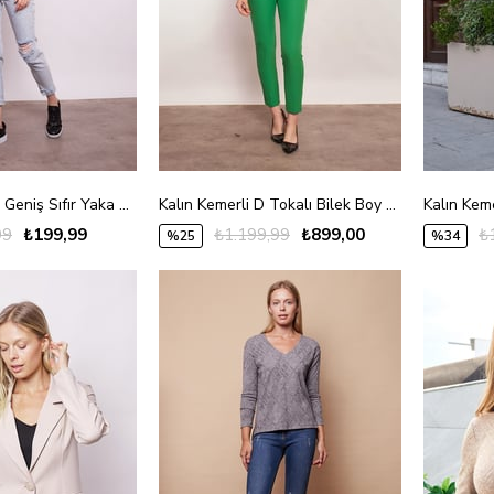
Lycrasız Pamuk Geniş Sıfır Yaka Düşük Omuzlu Kolları Bağcıklı T-Shirt -Siyah
Kalın Kemerli D Tokalı Bilek Boy Normal Bel Likralı Kumaş Pantolon-B.Yeşil
99
₺199,99
₺1.199,99
₺899,00
₺
%25
%34