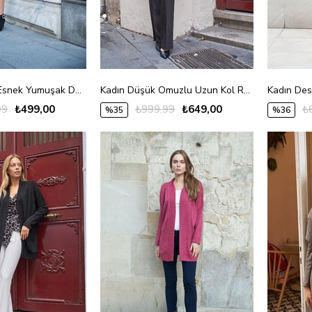
Kadın Desenli Esnek Yumuşak Dokulu Triko Tam Balıkçı Uzun Kol Bluz-Bej
Kadın Düşük Omuzlu Uzun Kol Rahat Kesim Uzun Triko Hırka-Bej
99
₺499,00
₺999,99
₺649,00
₺
%35
%36