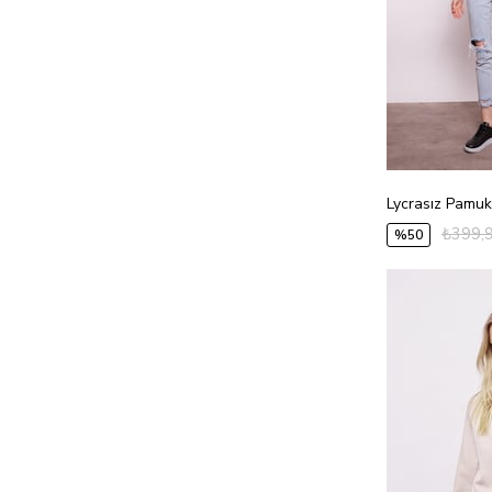
₺399,
%50