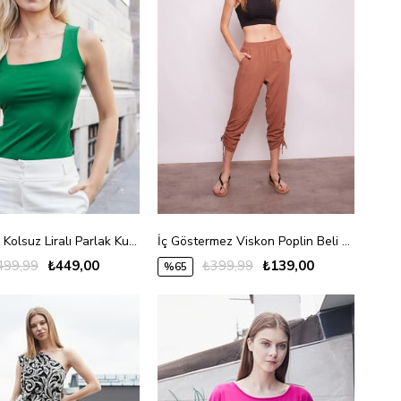
Kare Yaka Kolsuz Liralı Parlak Kumaş Body-Koyu Yeşil
İç Göstermez Viskon Poplin Beli Lastikli Cepli Paçası Büzgülü Rahat Pantolon -Tarçın
499,99
₺449,00
₺399,99
₺139,00
%65