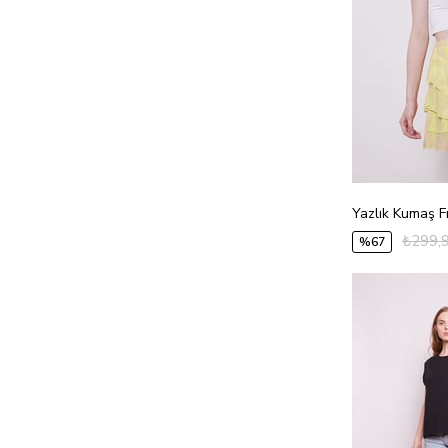
38
40
42
44
46
48
₺299,
%67
2XL