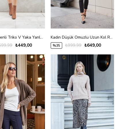
Kadın Desenli Triko V Yaka Yanları Yırtmaçlı Düşük Omuzlu Uzun Kol Bluz-Bej
Kadın Düşük Omuzlu Uzun Kol Rahat Kesim Uzun Triko Hırka-Krem
699,99
₺449,00
₺999,99
₺649,00
%35