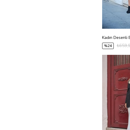
₺659,
%24