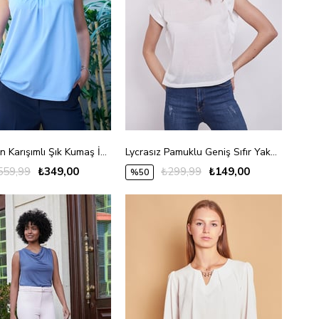
Kadın Span Karışımlı Şık Kumaş İp Askılı Önü Büzgülü Ayar Askılı T-shirt Bluz-AçıkMavi
Lycrasız Pamuklu Geniş Sıfır Yaka Düşük Omuz T-Shirt-Krem
559,99
₺349,00
₺299,99
₺149,00
%50