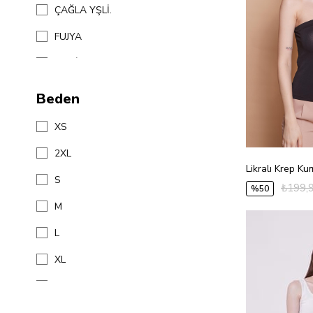
ÇAĞLA YŞLİ.
FUJYA
MAVİ D.
FUJYA Ç.
Beden
SİYAH D.
XS
BORDO D.
2XL
SİYAH DYGNL
S
₺199,
%50
KREM EKOSE
M
YEŞİL EKS.
L
BORDO DYGNL
XL
FISTIK YEŞİLİ
34
36