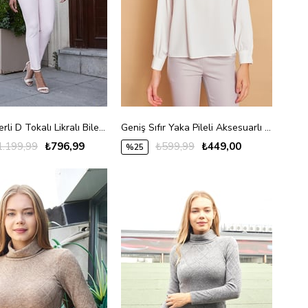
Kalın Kemerli D Tokalı Likralı Bilek Boy Kumaş Pantolon-Pudra
Geniş Sıfır Yaka Pileli Aksesuarlı Uzun Kol Likrasız Şık Gömlek Kumaş Rahat Kesim Bluz-Krem
1.199,99
₺796,99
₺599,99
₺449,00
%25