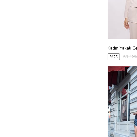
₺1.199
%25