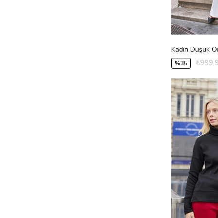
₺999,
%35