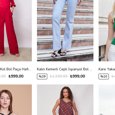
Kapri Truvakar Kol Bol Paça Hafif Likralı Şık Kumaş Tulum-Kırmızı
Kalın Kemerli Cepli İspanyol Bol Paça Likralı Kumaş Pantolon-A.mavi
,99
₺999,00
₺1.399,99
₺999,00
₺
%29
%10