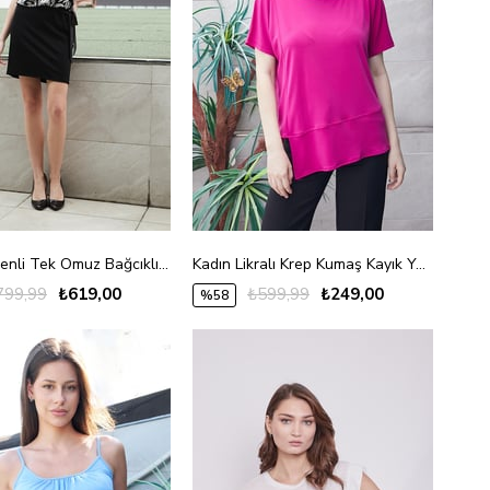
Kadın Desenli Tek Omuz Bağcıklı Likralı Kumaş Şık Elbise-Siyah Desen
Kadın Likralı Krep Kumaş Kayık Yaka Düşük Omuzlu Asimetrik Bluz-Magenta
799,99
₺619,00
₺599,99
₺249,00
%58