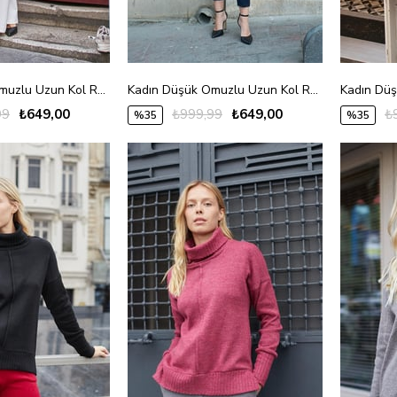
Kadın Düşük Omuzlu Uzun Kol Rahat Kesim Uzun Triko Hırka-Siyah
Kadın Düşük Omuzlu Uzun Kol Rahat Kesim Uzun Triko Hırka-Vişne
99
₺649,00
₺999,99
₺649,00
₺
%35
%35