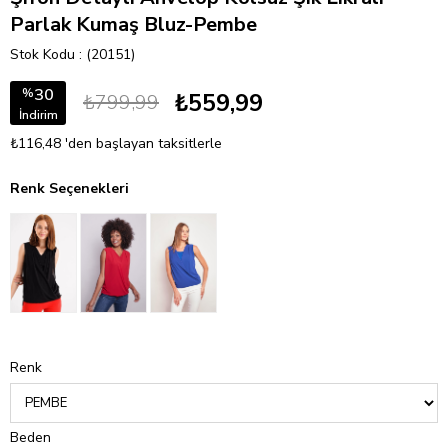
Parlak Kumaş Bluz-Pembe
Stok Kodu
(20151)
30
%
₺559,99
₺799,99
İndirim
₺116,48
'den başlayan taksitlerle
Renk Seçenekleri
Renk
Beden