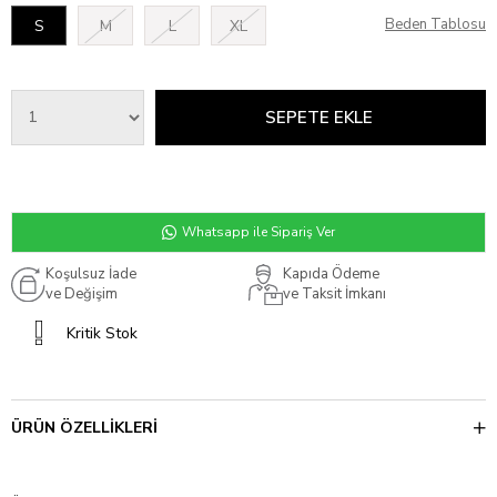
Beden Tablosu
S
M
L
XL
Whatsapp ile Sipariş Ver
Koşulsuz İade
Kapıda Ödeme
ve Değişim
ve Taksit İmkanı
Kritik Stok
ÜRÜN ÖZELLIKLERI