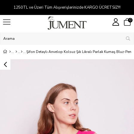
Kredi kartına 2-5 taksit
0
Şifon Detaylı Anvelop Kolsuz Şık Likralı Parlak Kumaş Bluz-Pem