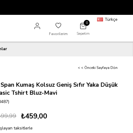
Türkçe
0
Sepetim
Favorilerim
nlar
< < Önceki Sayfaya Dön
lı Span Kumaş Kolsuz Geniş Sıfır Yaka Düşük
sic Tshirt Bluz-Mavi
0487)
₺459,00
499,99
şlayan taksitlerle