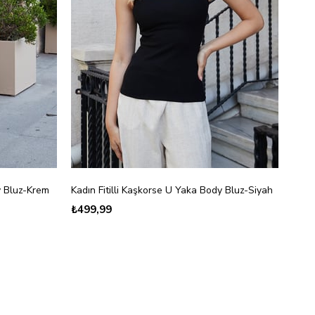
y Bluz-Krem
Kadın Fitilli Kaşkorse U Yaka Body Bluz-Siyah
₺499,99
₺89