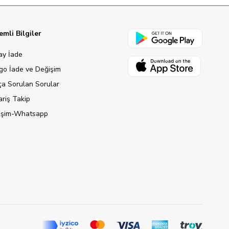
mli Bilgiler
ay İade
go İade ve Değişim
ça Sorulan Sorular
ariş Takip
tişim-Whatsapp