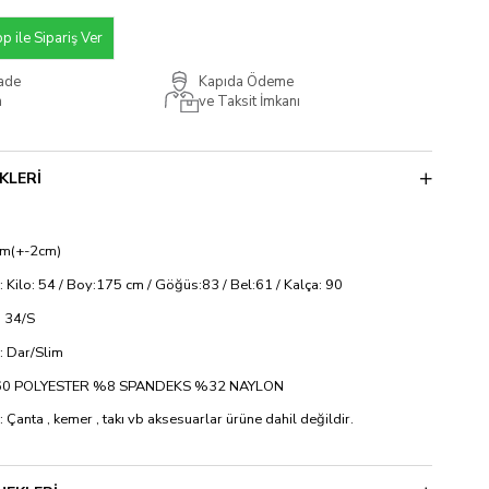
 ile Sipariş Ver
İade
Kapıda Ödeme
m
ve Taksit İmkanı
KLERI
cm(+-2cm)
: Kilo: 54 / Boy:175 cm / Göğüs:83 / Bel:61 / Kalça: 90
 34/S
si: Dar/Slim
 %60 POLYESTER %8 SPANDEKS %32 NAYLON
: Çanta , kemer , takı vb aksesuarlar ürüne dahil değildir.