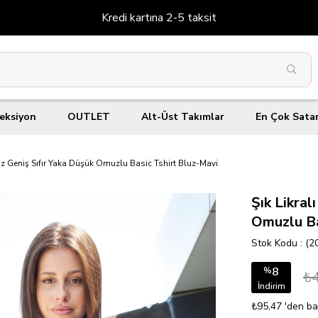
Kredi kartına 2-5 taksit
eksiyon
OUTLET
Alt-Üst Takımlar
En Çok Sata
z Geniş Sıfır Yaka Düşük Omuzlu Basic Tshirt Bluz-Mavi
Şık Likra
Omuzlu Ba
Stok Kodu
(2
8
%
₺
İndirim
₺95,47
'den ba