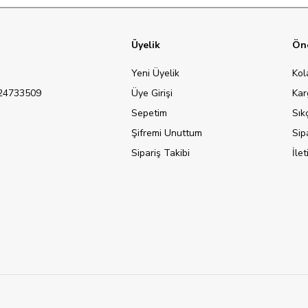
Üyelik
Öne
Yeni Üyelik
Kol
124733509
Üye Girişi
Kar
Sepetim
Sık
Şifremi Unuttum
Sip
Sipariş Takibi
İle