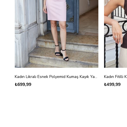
Kadın Likralı Esnek Polyemid Kumaş Kayık Yaka Kolsuz Body Bluz-Lacivert
Kadın Fitill
₺699,99
₺499,99