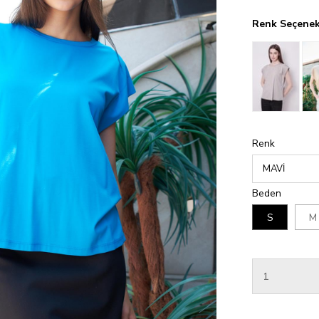
Renk Seçenek
Renk
Beden
S
M