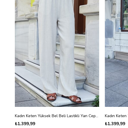
Kadın Keten Yüksek Bel Beli Lastikli Yan Cepli Bol Paça Pantolon-Kırçıl Bej
₺1.399,99
₺1.399,99