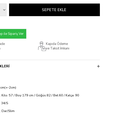
 ile Sipariş Ver
İade
Kapıda Ödeme
m
ve Taksit İmkanı
KLERI
 cm(+-2cm)
: Kilo: 57 / Boy:179 cm / Göğüs:82 / Bel:60 / Kalça: 90
 34/S
si: Dar/Slim