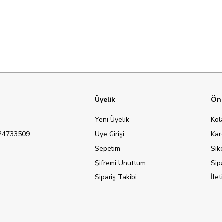
Üyelik
Öne
Yeni Üyelik
Kol
124733509
Üye Girişi
Kar
Sepetim
Sık
Şifremi Unuttum
Sip
Sipariş Takibi
İle