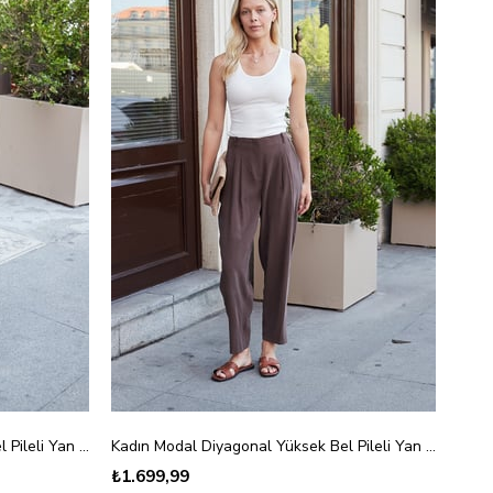
Kadın Modal Diyagonal Yüksek Bel Pileli Yan Cepli Boyfriend Pantolon-Siyah
Kadın Modal Diyagonal Yüksek Bel Pileli Yan Cepli Boyfriend Pantolon-Kahve
₺1.699,99
₺1.6