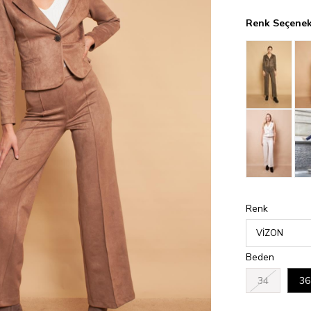
Renk Seçenek
Renk
Beden
34
36