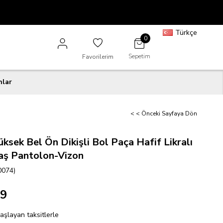
Türkçe
0
Sepetim
Favorilerim
nlar
< < Önceki Sayfaya Dön
ksek Bel Ön Dikişli Bol Paça Hafif Likralı
aş Pantolon-Vizon
0074)
99
aşlayan taksitlerle