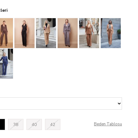
leri
Beden Tablosu
38
40
42