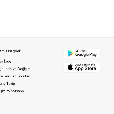
mli Bilgiler
ay İade
go İade ve Değişim
ça Sorulan Sorular
ariş Takip
tişim-Whatsapp