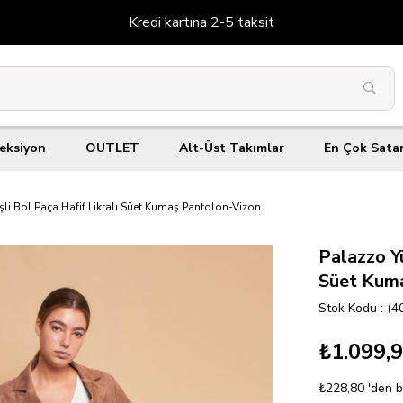
Kredi kartına 2-5 taksit
eksiyon
OUTLET
Alt-Üst Takımlar
En Çok Sata
şli Bol Paça Hafif Likralı Süet Kumaş Pantolon-Vizon
Palazzo Yü
Süet Kum
Stok Kodu
(4
₺1.099,
₺228,80
'den b