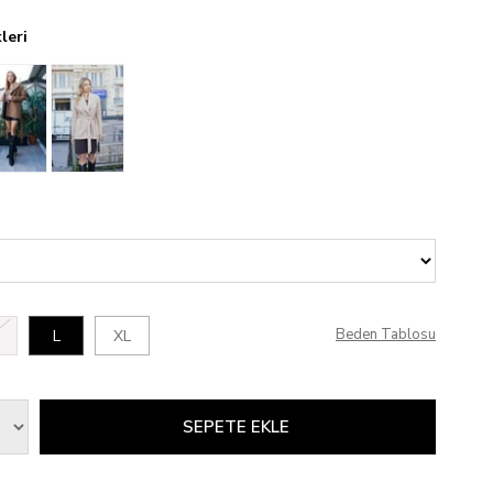
leri
Beden Tablosu
L
XL