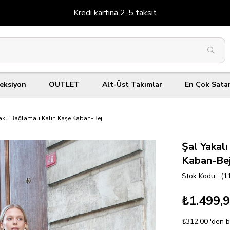
Kredi kartına 2-5 taksit
eksiyon
OUTLET
Alt-Üst Takımlar
En Çok Sata
aklı Bağlamalı Kalın Kaşe Kaban-Bej
Şal Yakal
Kaban-Be
Stok Kodu
(1
₺1.499,
₺312,00
'den b