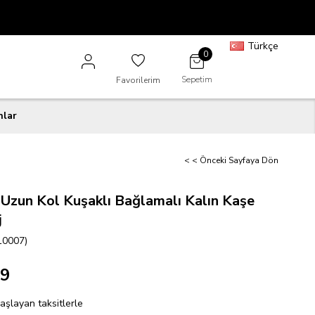
Türkçe
0
Sepetim
Favorilerim
nlar
< < Önceki Sayfaya Dön
ı Uzun Kol Kuşaklı Bağlamalı Kalın Kaşe
j
10007)
99
aşlayan taksitlerle