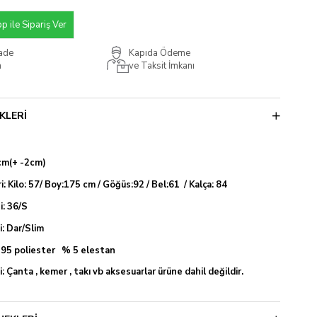
 ile Sipariş Ver
İade
Kapıda Ödeme
m
ve Taksit İmkanı
KLERI
cm(+ -2cm)
i: Kilo: 57/ Boy:175 cm / Göğüs:92 / Bel:61 / Kalça: 84
: 36/S
si: Dar/Slim
% 95 poliester % 5 elestan
: Çanta , kemer , takı vb aksesuarlar ürüne dahil değildir.