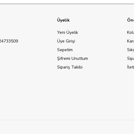
Üyelik
Öne
Yeni Üyelik
Kol
124733509
Üye Girişi
Kar
Sepetim
Sık
Şifremi Unuttum
Sip
Sipariş Takibi
İle