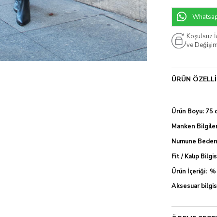
Whatsapp
Koşulsuz 
ve Değişi
ÜRÜN ÖZELLI
Ürün Boyu: 75 
Manken Bilgiler
Numune Bedeni
Fit / Kalıp Bilgi
Ürün İçeriği: 
Aksesuar bilgisi