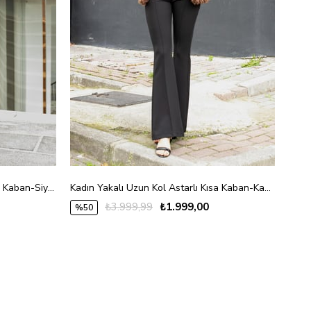
Kadın Yakalı Uzun Kol Astarlı Kısa Kaban-Siyah Dalmaçyalı
Kadın Yakalı Uzun Kol Astarlı Kısa Kaban-Kahve
Kadı
₺3.999,99
₺1.999,00
%50
%5