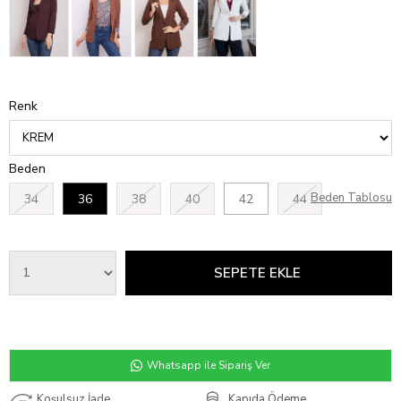
Renk
Beden
Beden Tablosu
34
36
38
40
42
44
Whatsapp ile Sipariş Ver
Koşulsuz İade
Kapıda Ödeme