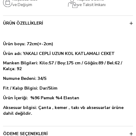
ve Değişim
ve Taksit İmkanı
ÜRÜN ÖZELLIKLERI
Ürün boyu: 72cm(+-2cm)
Ürün adı:
YAKALI CEPLİ UZUN KOL KATLAMALI CEKET
Manken Bilgileri: Kilo:57 / Boy:175 cm / Göğüs:89 / Bel:62 /
Kalça: 92
Numune Bedeni: 34/S
Fit / Kalıp Bilgisi: Dar/Slim
Ürün İçeriği: %96 Pamuk %4 Elestan
Aksesuar bilgisi: Çanta , kemer , takı vb aksesuarlar ürüne
dahil değildir.
ÖDEME SEÇENEKLERI