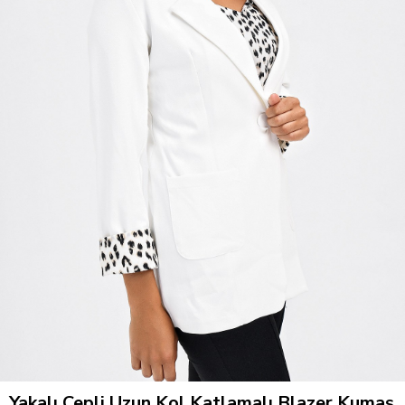
Yakalı Cepli Uzun Kol Katlamalı Blazer Kumaş