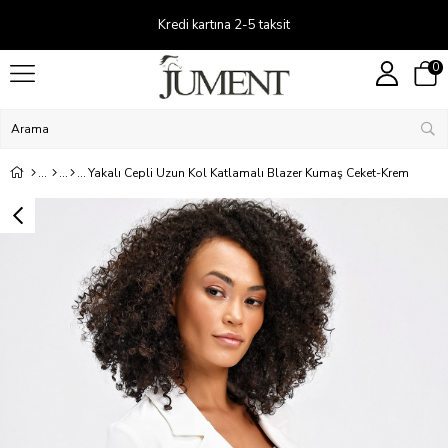
Kredi kartına 2-5 taksit
0
Yakalı Cepli Uzun Kol Katlamalı Blazer Kumaş Ceket-Krem