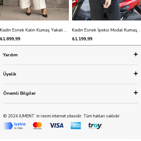
Kadın Esnek Kalın Kumaş Yakalı Cep Kapaklı Uzun Kol Çift Düğmeli Blazer Ceket-Krem
Kadın Esnek İpeksi Modal Kumaş V Yaka Uzun Kol Düğmeli Ceket-Siyah
₺1.899,99
₺1.199,99
Yardım
Üyelik
Önemli Bilgiler
© 2024 JUMENT ’in resmi internet sitesidir. Tüm hakları saklıdır.