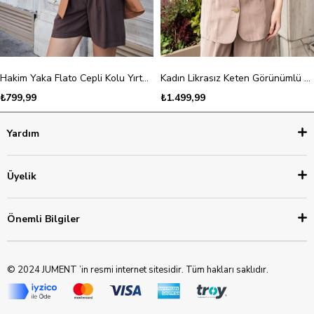
Hakim Yaka Flato Cepli Kolu Yırtmaçlı Uzun Blazer Pamuklu Likralı Kumaş Ceket-Tarçın
Kadın Likrasız Keten Görünümlü Kumaş Yakalı Flato Cepli Kısa Kol Blazer Ceket-Vizon
₺799,99
₺1.499,99
Yardım
Üyelik
Önemli Bilgiler
© 2024 JUMENT ’in resmi internet sitesidir. Tüm hakları saklıdır.