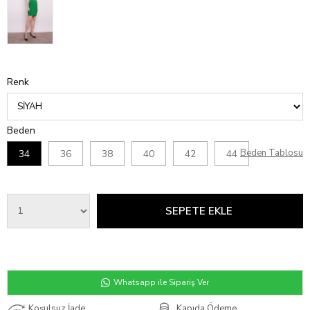
Renk
Beden
Beden Tablosu
34
36
38
40
42
44
Whatsapp ile Sipariş Ver
Koşulsuz İade
Kapıda Ödeme