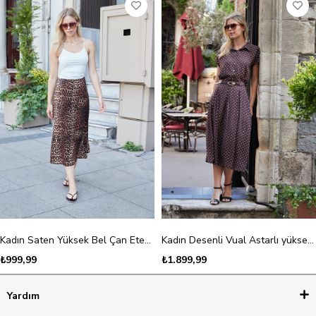
Kadın Saten Yüksek Bel Çan Etek-Leopar
Kadın Desenli Vual Astarlı yüksek bel deri kemerli Yan Cepli Pili Kaşeli Midi Boy Etek-Kahve Puanlı
₺999,99
₺1.899,99
Yardım