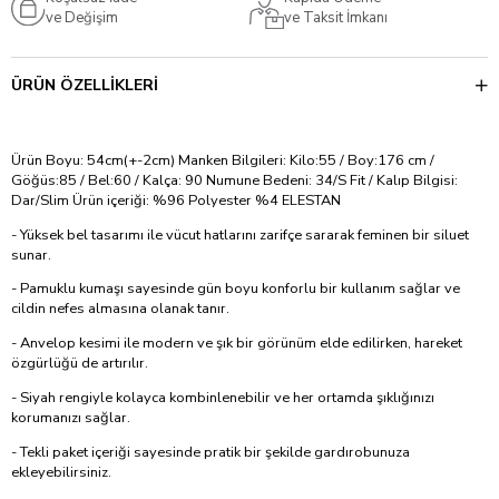
ve Değişim
ve Taksit İmkanı
ÜRÜN ÖZELLIKLERI
Ürün Boyu: 54cm(+-2cm) Manken Bilgileri: Kilo:55 / Boy:176 cm /
Göğüs:85 / Bel:60 / Kalça: 90 Numune Bedeni: 34/S Fit / Kalıp Bilgisi:
Dar/Slim Ürün içeriği: %96 Polyester %4 ELESTAN
- Yüksek bel tasarımı ile vücut hatlarını zarifçe sararak feminen bir siluet
sunar.
- Pamuklu kumaşı sayesinde gün boyu konforlu bir kullanım sağlar ve
cildin nefes almasına olanak tanır.
- Anvelop kesimi ile modern ve şık bir görünüm elde edilirken, hareket
özgürlüğü de artırılır.
- Siyah rengiyle kolayca kombinlenebilir ve her ortamda şıklığınızı
korumanızı sağlar.
- Tekli paket içeriği sayesinde pratik bir şekilde gardırobunuza
ekleyebilirsiniz.