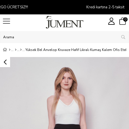
Kredi kartına 2-5 taksit
0
Yüksek Bel Anvelop Kruvaze Hafif Likralı Kumaş Kalem Ofis Etek