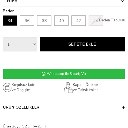
Beden
Beden Tablosu
34
36
38
40
42
44
Whatsapp ile Sipariş Ver
Koşulsuz İade
Kapıda Ödeme
ve Değişim
ve Taksit İmkanı
ÜRÜN ÖZELLIKLERI
Ürün Boyu: 52 cm(+-2cm)