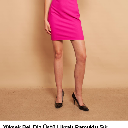
Yüksek Bel Diz Üstü Likralı Pamuklu Şık