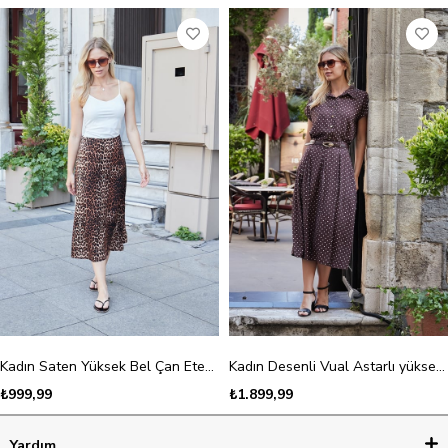
Kadın Saten Yüksek Bel Çan Etek-Leopar
Kadın Desenli Vual Astarlı yüksek bel deri kemerli Yan Cepli Pili Kaşeli Midi Boy Etek-Kahve Puanlı
₺999,99
₺1.899,99
Yardım