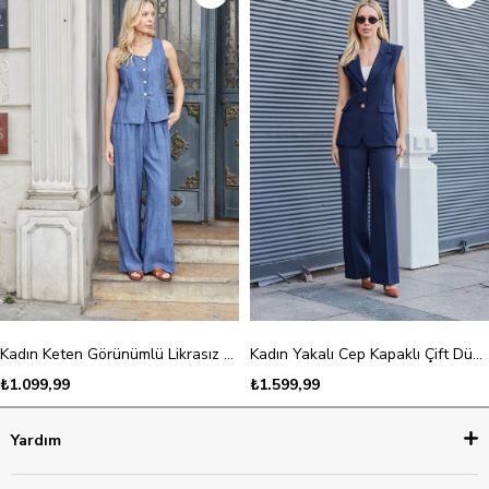
Kadın Keten Görünümlü Likrasız Kumaş Balen Yaka Flato Cepli Düğmeli Yelek-İndigo
Kadın Yakalı Cep Kapaklı Çift Düğmeli Hafif Likralı Kumaş Yelek-Lacivert
₺1.099,99
₺1.599,99
Yardım