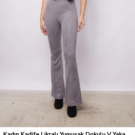
Kadın Kadife Likralı Yumuşak Dokulu V Yaka