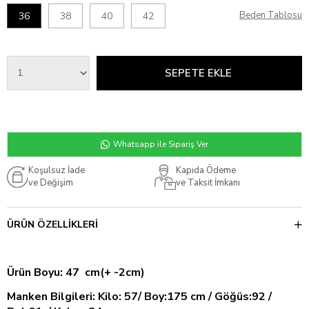
Beden Tablosu
36
38
40
42
Whatsapp ile Sipariş Ver
Koşulsuz İade
Kapıda Ödeme
ve Değişim
ve Taksit İmkanı
ÜRÜN ÖZELLIKLERI
Ürün Boyu: 47 cm(+ -2cm)
Manken Bilgileri: Kilo: 57/ Boy:175 cm / Göğüs:92 /