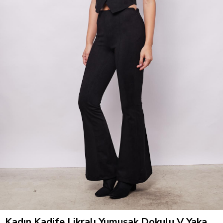
Kadın Kadife Likralı Yumuşak Dokulu V Yaka