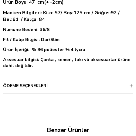
Ürün Boyu: 47 cm(+ -2cm)
Manken Bilgileri: Kilo: 57/ Boy:175 cm / Göğüs:92 /
Bel:61 / Kalça: 84
Numune Bedeni: 36/S
Fit / Kalıp Bilgisi: Dar/Slim
Ürün İçeriği: % 96 poliester % 4 lycra
Aksesuar bilgisi: Çanta , kemer , takı vb aksesuarlar ürüne
dahil değildir.
ÖDEME SEÇENEKLERI
Benzer Ürünler