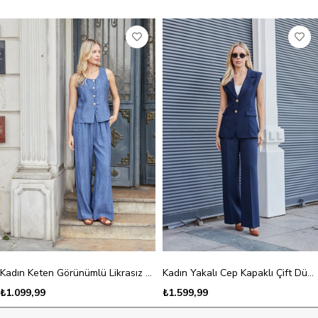
Kadın Keten Görünümlü Likrasız Kumaş Balen Yaka Flato Cepli Düğmeli Yelek-İndigo
Kadın Yakalı Cep Kapaklı Çift Düğmeli Hafif Likralı Kumaş Yelek-Lacivert
₺1.099,99
₺1.599,99