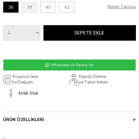
Beden Tablosu
36
38
40
42
Whatsapp ile Sipariş Ver
Koşulsuz İade
Kapıda Ödeme
ve Değişim
ve Taksit İmkanı
Kritik Stok
ÜRÜN ÖZELLIKLERI