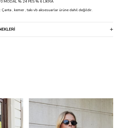
% 70 MODAL % 24 PES % 6 LİKRA
: Çanta , kemer , takı vb aksesuarlar ürüne dahil değildir.
NEKLERI