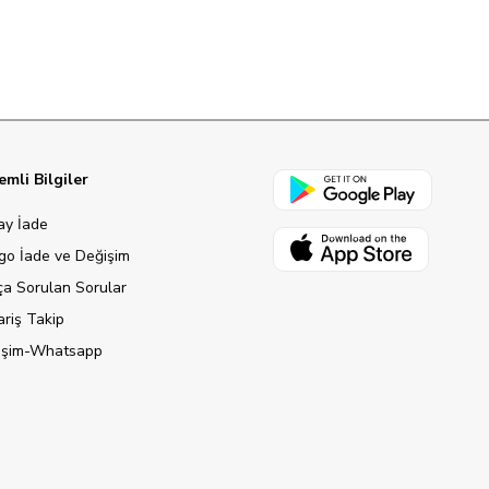
mli Bilgiler
ay İade
go İade ve Değişim
ça Sorulan Sorular
ariş Takip
tişim-Whatsapp