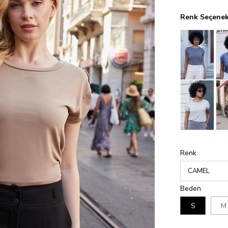
Renk Seçenek
Renk
Beden
S
M