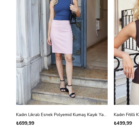
Kadın Likralı Esnek Polyemid Kumaş Kayık Yaka Kolsuz Body Bluz-Lacivert
Kadın Fitill
₺699,99
₺499,99