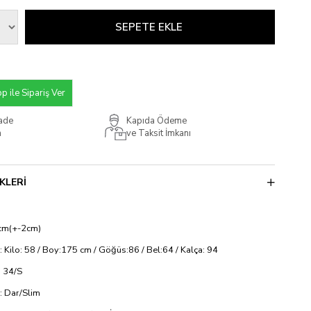
 ile Sipariş Ver
İade
Kapıda Ödeme
m
ve Taksit İmkanı
KLERI
cm(+-2cm)
: Kilo: 58 / Boy:175 cm / Göğüs:86 / Bel:64 / Kalça: 94
 34/S
si: Dar/Slim