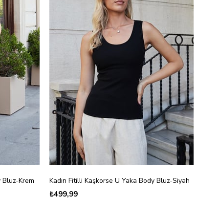
y Bluz-Krem
Kadın Fitilli Kaşkorse U Yaka Body Bluz-Siyah
₺499,99
₺89