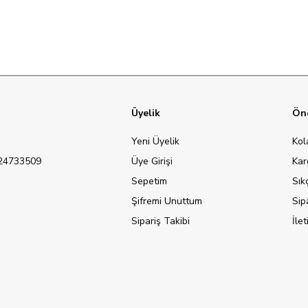
Üyelik
Öne
Yeni Üyelik
Kol
124733509
Üye Girişi
Kar
Sepetim
Sık
Şifremi Unuttum
Sip
Sipariş Takibi
İle