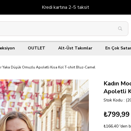
Kredi kartına 2-5 taksit
eksiyon
OUTLET
Alt-Üst Takımlar
En Çok Sata
ır Yaka Düşük Omuzlu Apoletli Kısa Kol T-shirt Bluz-Camel
Kadın Mod
Apoletli 
Stok Kodu
(2
₺799,99
₺166,40
'den b