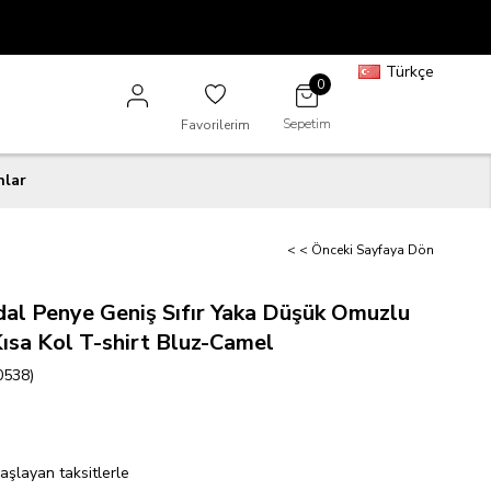
Türkçe
0
Sepetim
Favorilerim
nlar
< < Önceki Sayfaya Dön
al Penye Geniş Sıfır Yaka Düşük Omuzlu
Kısa Kol T-shirt Bluz-Camel
0538)
aşlayan taksitlerle