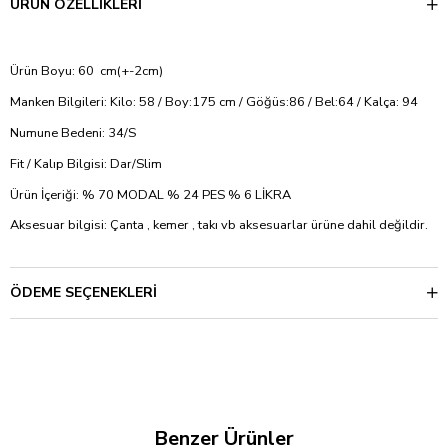
ÜRÜN ÖZELLIKLERI
Ürün Boyu: 60 cm(+-2cm)
Manken Bilgileri: Kilo: 58 / Boy:175 cm / Göğüs:86 / Bel:64 / Kalça: 94
Numune Bedeni: 34/S
Fit / Kalıp Bilgisi: Dar/Slim
Ürün İçeriği: % 70 MODAL % 24 PES % 6 LİKRA
Aksesuar bilgisi: Çanta , kemer , takı vb aksesuarlar ürüne dahil değildir.
ÖDEME SEÇENEKLERI
Benzer Ürünler