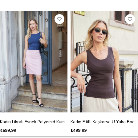
Kadın Likralı Esnek Polyemid Kumaş Kayık Yaka Kolsuz Body Bluz-Lacivert
Kadın Fitilli Kaşkorse U Yaka Body Bluz-Kahve
₺699,99
₺499,99