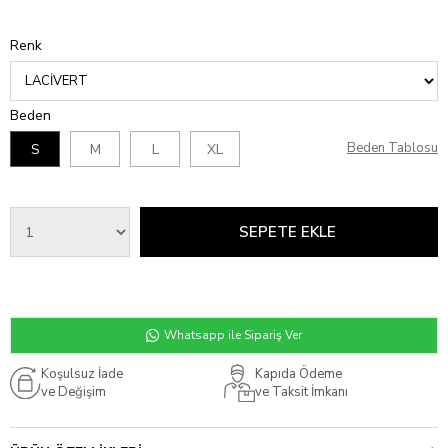
Renk
Beden
Beden Tablosu
S
M
L
XL
Whatsapp ile Sipariş Ver
Koşulsuz İade
Kapıda Ödeme
ve Değişim
ve Taksit İmkanı