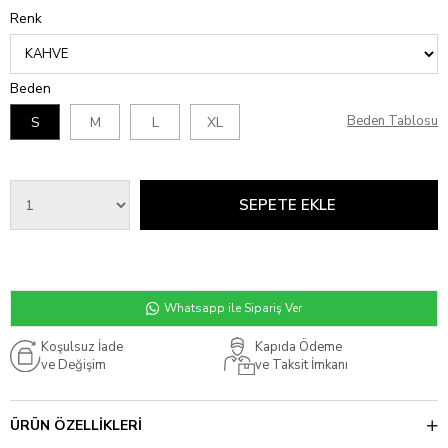
Renk
Beden
Beden Tablosu
S
M
L
XL
Whatsapp ile Sipariş Ver
Koşulsuz İade
Kapıda Ödeme
ve Değişim
ve Taksit İmkanı
ÜRÜN ÖZELLIKLERI