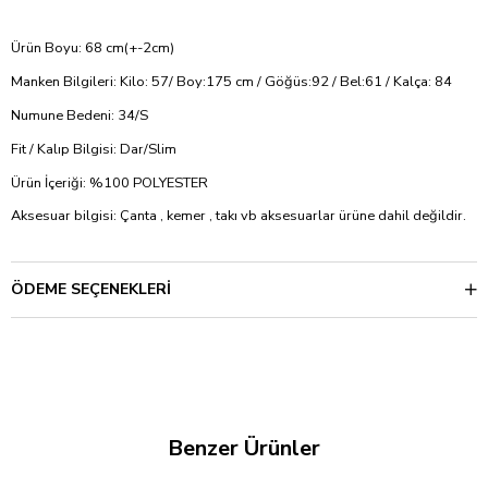
Ürün Boyu: 68 cm(+-2cm)
Manken Bilgileri: Kilo: 57/ Boy:175 cm / Göğüs:92 / Bel:61 / Kalça: 84
Numune Bedeni: 34/S
Fit / Kalıp Bilgisi: Dar/Slim
Ürün İçeriği: %100 POLYESTER
Aksesuar bilgisi: Çanta , kemer , takı vb aksesuarlar ürüne dahil değildir.
ÖDEME SEÇENEKLERI
Benzer Ürünler