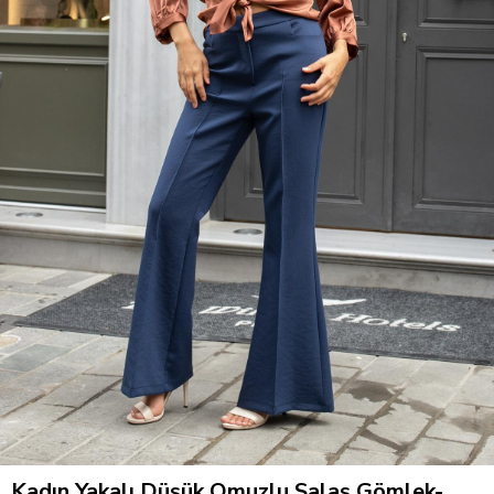
Kadın Yakalı Düşük Omuzlu Salaş Gömlek-