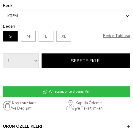
Renk
Beden
Beden Tablosu
S
M
L
XL
Whatsapp ile Sipariş Ver
Koşulsuz İade
Kapıda Ödeme
ve Değişim
ve Taksit İmkanı
ÜRÜN ÖZELLIKLERI