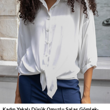
Kadın Yakalı Düşük Omuzlu Salaş Gömlek-