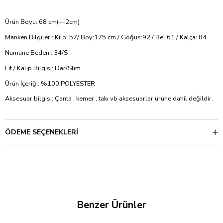
Ürün Boyu: 68 cm(+-2cm)
Manken Bilgileri: Kilo: 57/ Boy:175 cm / Göğüs:92 / Bel:61 / Kalça: 84
Numune Bedeni: 34/S
Fit / Kalıp Bilgisi: Dar/Slim
Ürün İçeriği: %100 POLYESTER
Aksesuar bilgisi: Çanta , kemer , takı vb aksesuarlar ürüne dahil değildir.
ÖDEME SEÇENEKLERI
Benzer Ürünler