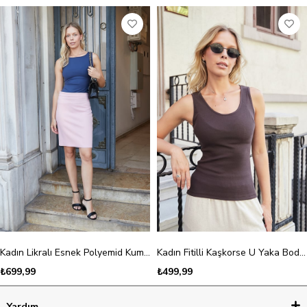
Kadın Likralı Esnek Polyemid Kumaş Kayık Yaka Kolsuz Body Bluz-Lacivert
Kadın Fitilli Kaşkorse U Yaka Body Bluz-Kahve
₺699,99
₺499,99
Yardım