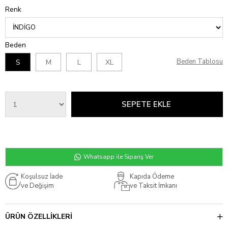
Renk
Beden
Beden Tablosu
S
M
L
XL
Whatsapp ile Sipariş Ver
Koşulsuz İade
Kapıda Ödeme
ve Değişim
ve Taksit İmkanı
ÜRÜN ÖZELLIKLERI