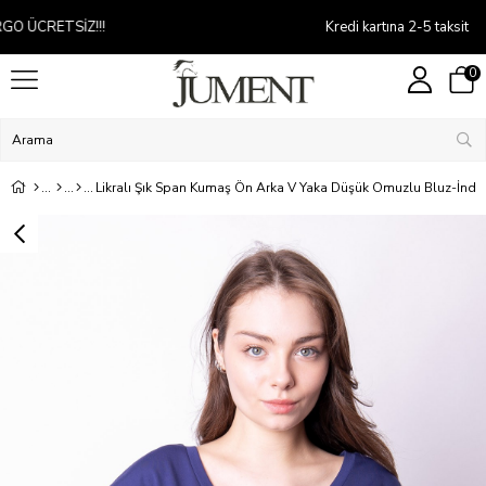
Kredi kartına 2-5 taksit
0
Likralı Şık Span Kumaş Ön Arka V Yaka Düşük Omuzlu Bluz-İndi