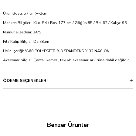
Ürün Boyu: 57 cm(+-2cm)
Manken Bilgileri: Kilo: 54 / Boy:177 cm / Göğüs:85 / Bel:62 / Kalça: 93
Numune Bedeni: 34/S
Fit / Kalıp Bilgisi: Dar/Slim
Ürün İçeriği: %60 POLYESTER %8 SPANDEKS %32 NAYLON
Aksesuar bilgisi: Çanta , kemer , takı vb aksesuarlar ürüne dahil değildir.
ÖDEME SEÇENEKLERI
Benzer Ürünler