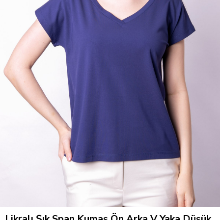
Likralı Şık Span Kumaş Ön Arka V Yaka Düşük