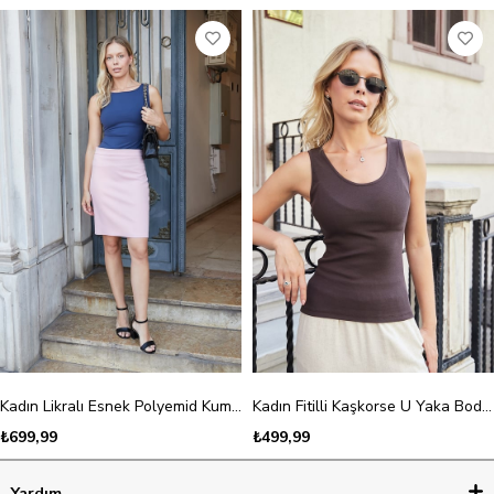
Kadın Likralı Esnek Polyemid Kumaş Kayık Yaka Kolsuz Body Bluz-Lacivert
Kadın Fitilli Kaşkorse U Yaka Body Bluz-Kahve
₺699,99
₺499,99
Yardım