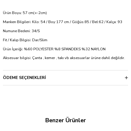
Ürün Boyu: 57 cm(+-2cm)
Manken Bilgileri: Kilo: 54 / Boy:177 cm / Göğüs:85 / Bel:62 / Kalça: 93
Numune Bedeni: 34/S
Fit / Kalıp Bilgisi: Dar/Slim
Ürün İçeriği: %60 POLYESTER %8 SPANDEKS %32 NAYLON
Aksesuar bilgisi: Çanta , kemer , takı vb aksesuarlar ürüne dahil değildir.
ÖDEME SEÇENEKLERI
Benzer Ürünler