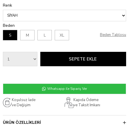
Renk
Beden
Beden Tablosu
S
M
L
XL
Whatsapp ile Sipariş Ver
Koşulsuz İade
Kapıda Ödeme
ve Değişim
ve Taksit İmkanı
ÜRÜN ÖZELLIKLERI