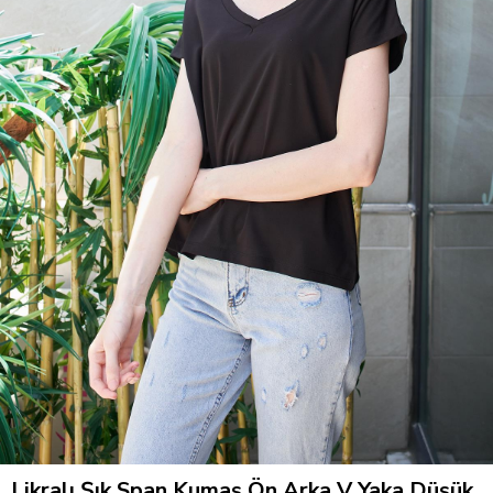
Likralı Şık Span Kumaş Ön Arka V Yaka Düşük