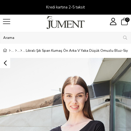
Kredi kartına 2-5 taksit
0
Likralı Şık Span Kumaş Ön Arka V Yaka Düşük Omuzlu Bluz-Siya