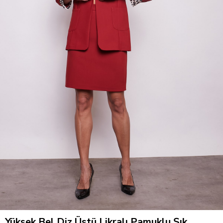
Yüksek Bel Diz Üstü Likralı Pamuklu Şık