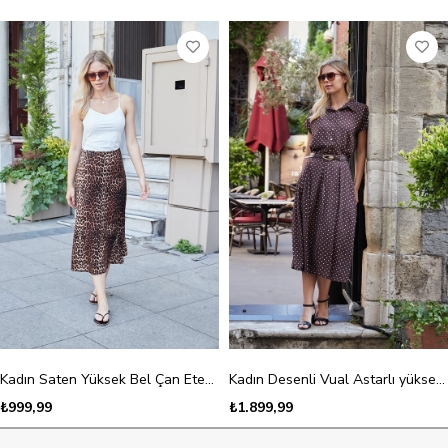
Kadın Saten Yüksek Bel Çan Etek-Leopar
Kadın Desenli Vual Astarlı yüksek bel deri kemerli Yan Cepli Pili Kaşeli Midi Boy Etek-Kahve Puanlı
₺999,99
₺1.899,99