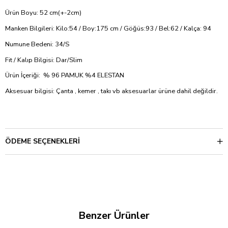
Ürün Boyu: 52 cm(+-2cm)
Manken Bilgileri: Kilo:54 / Boy:175 cm / Göğüs:93 / Bel:62 / Kalça: 94
Numune Bedeni: 34/S
Fit / Kalıp Bilgisi: Dar/Slim
Ürün İçeriği: % 96 PAMUK %4 ELESTAN
Aksesuar bilgisi: Çanta , kemer , takı vb aksesuarlar ürüne dahil değildir.
ÖDEME SEÇENEKLERI
Benzer Ürünler