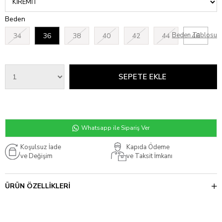
Beden
Beden Tablosu
34
36
38
40
42
44
46
Whatsapp ile Sipariş Ver
Koşulsuz İade
Kapıda Ödeme
ve Değişim
ve Taksit İmkanı
ÜRÜN ÖZELLIKLERI