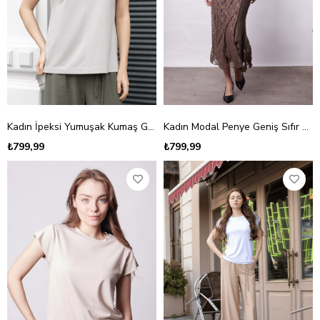
Kadın İpeksi Yumuşak Kumaş Geniş Sıfır Yaka Önü Pencereli Yanları Yırtmaçlı Tshirt Bluz-Taş
Kadın Modal Penye Geniş Sıfır Yaka Düşük Omuzlu Apoletli Kısa Kol T-shirt Bluz-Bej
₺799,99
₺799,99