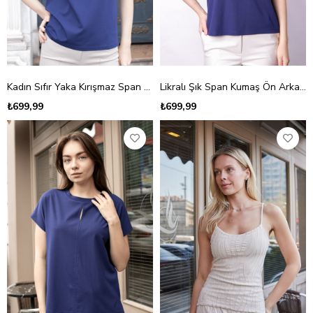
Kadın Sıfır Yaka Kırışmaz Span Karışımlı Şık Kısa Kol Likralı T-shirt Bluz-İndigo
Likralı Şık Span Kumaş Ön Arka V Yaka Düşük Omuzlu Bluz-İndigo
₺699,99
₺699,99