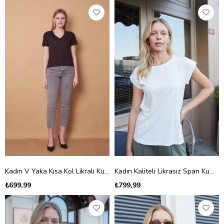
Kadın V Yaka Kısa Kol Likralı Kumaş Şık Bluz-Siyah
Kadın Kaliteli Likrasız Span Kumaş Geniş Sıfır Yaka Duble Kollu Apoletli Düğmeli T-shirt Bluz-Krem
₺699,99
₺799,99