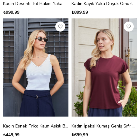
Kadın Desenli Tül Hakim Yaka Düşük Omuzlu Likralı Body Bluz-Bej
Kadın Kayık Yaka Düşük Omuzlu Eteği Volanlı Likralı Body Bluz-Beyaz
₺999,99
₺899,99
Kadın Esnek Triko Kalın Askılı Body Bluz-Krem
Kadın İpeksi Kumaş Geniş Sıfır Yaka Kısa Kol Tshirt Bluz-Bordo
₺449,99
₺699,99