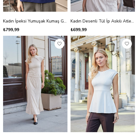
Kadın İpeksi Yumuşak Kumaş Geniş Sıfır Yaka Önü Pencereli Yanları Yırtmaçlı Tshirt Bluz-İndigo
Kadın Desenli Tül İp Askılı Atlet-Bej
₺799,99
₺699,99