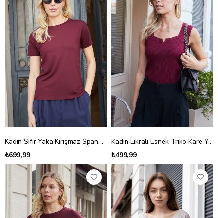
Kadın Sıfır Yaka Kırışmaz Span Karışımlı Şık Kısa Kol Likralı T-shirt Bluz-Bordo
Kadın Likralı Esnek Triko Kare Yaka Kaşkorse Body Bluz-Bordo
₺699,99
₺499,99