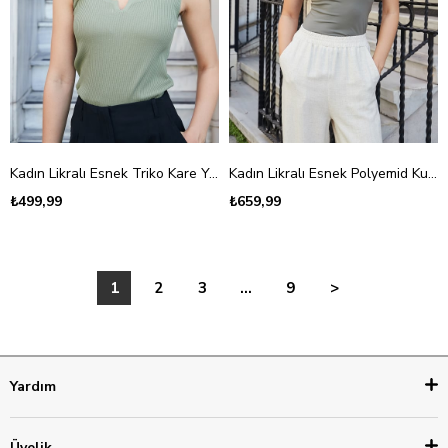
Kadın Likralı Esnek Triko Kare Yaka Kaşkorse Body Bluz-Haki
Kadın Likralı Esnek Polyemid Kumaş Ön Arka Kare Yaka Kolsuz Body Bluz-Haki
₺499,99
₺659,99
1
2
3
...
9
>
Yardım
Üyelik