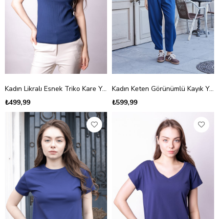
Kadın Likralı Esnek Triko Kare Yaka Kaşkorse Body Bluz-Lacivert
Kadın Keten Görünümlü Kayık Yaka Asimetrik Pileli Büzgülü Bluz-Lacivert
₺499,99
₺599,99