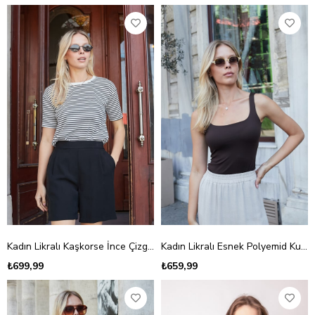
Kadın Likralı Kaşkorse İnce Çizgili Geniş Sıfır Yaka Kısa Kol Bluz-Beyaz Çizgi
Kadın Likralı Esnek Polyemid Kumaş Ön Arka Kare Yaka Kolsuz Body Bluz-Kahve
₺699,99
₺659,99