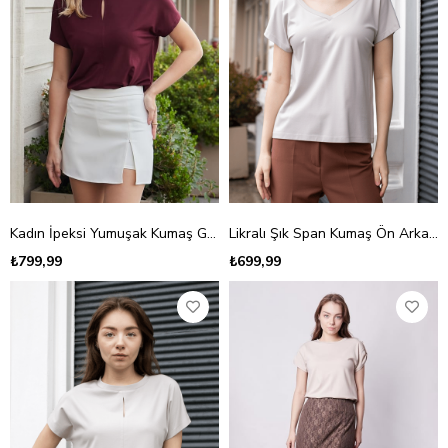
Kadın İpeksi Yumuşak Kumaş Geniş Sıfır Yaka Önü Pencereli Yanları Yırtmaçlı Tshirt Bluz-Bordo
Likralı Şık Span Kumaş Ön Arka V Yaka Düşük Omuzlu Bluz-Taş
₺799,99
₺699,99