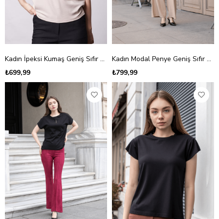
Kadın İpeksi Kumaş Geniş Sıfır Yaka Kısa Kol Tshirt Bluz-Bej
Kadın Modal Penye Geniş Sıfır Yaka Düşük Omuzlu Apoletli Kısa Kol T-shirt Bluz-Beyaz
₺699,99
₺799,99