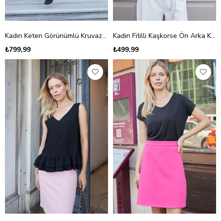
Kadın Keten Görünümlü Kruvaze Kolsuz D Tokalı Yelek Bluz-Siyah
Kadın Fitilli Kaşkorse Ön Arka Kare Yaka Patlı Body Bluz-Siyah
₺799,99
₺499,99