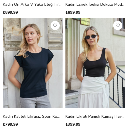
Kadın Ön Arka V Yaka Eteği Fırfırlı Kolsuz Bluz-Siyah
Kadın Esnek İpeksi Dokulu Modal Kumaş V Yaka Düşük Omuzlu Bluz-Siyah
₺899,99
₺899,99
Kadın Kaliteli Likrasız Span Kumaş Geniş Sıfır Yaka Duble Kollu Apoletli Düğmeli T-shirt Bluz-Koyu Lacivert
Kadın Likralı Pamuk Kumaş Havuz Yaka Bluz Body-Siyah
₺799,99
₺399,99