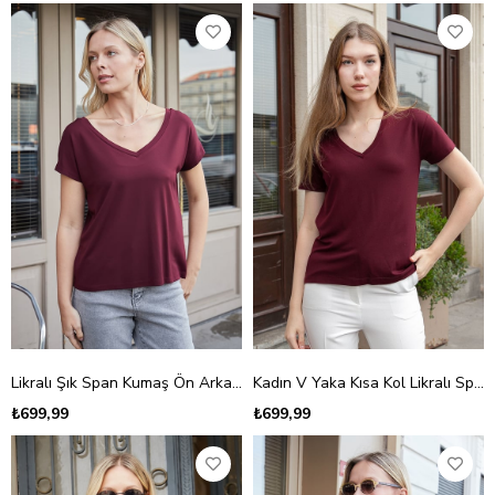
Likralı Şık Span Kumaş Ön Arka V Yaka Düşük Omuzlu Bluz-Bordo
Kadın V Yaka Kısa Kol Likralı Span Kumaş Şık T-shirt Bluz-Bordo
₺699,99
₺699,99