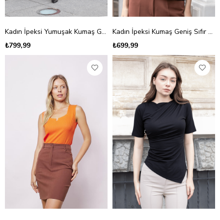
Kadın İpeksi Yumuşak Kumaş Geniş Sıfır Yaka Önü Pencereli Yanları Yırtmaçlı Tshirt Bluz-Siyah
Kadın İpeksi Kumaş Geniş Sıfır Yaka Kısa Kol Tshirt Bluz-Siyah
₺799,99
₺699,99