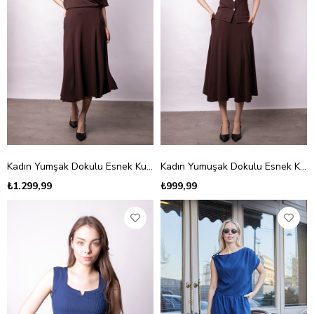
Kadın Yumşak Dokulu Esnek Kumaş V Yaka Yakalı Düşük Omuzlu Dirsek Boy Kollu Oversize Bluz-Kahve
Kadın Yumuşak Dokulu Esnek Kumaş V Yaka Kısa Kol Önden Düğmeli Bluz-Kahve
₺1.299,99
₺999,99