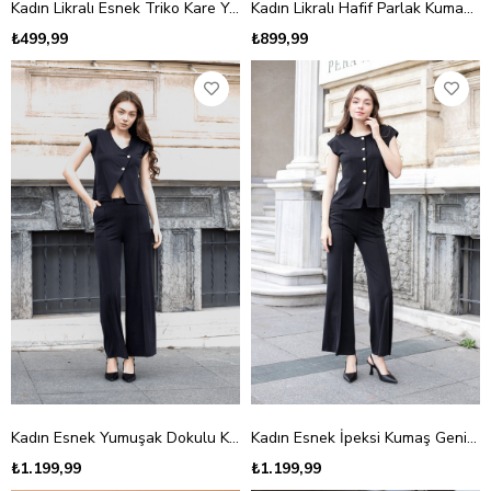
Kadın Likralı Esnek Triko Kare Yaka Kaşkorse Body Bluz-Oranj
Kadın Likralı Hafif Parlak Kumaş Kayık Yaka Pileli Asimetrik Dirsek Üstü Kol Body Bluz-Siyah
₺499,99
₺899,99
Kadın Esnek Yumuşak Dokulu Kumaş Düşük Omuzlu Anvelop Kruvaze Düğmeli Ceket Bluz-Siyah
Kadın Esnek İpeksi Kumaş Geniş Sıfır Yaka Düğmeli Düşük Omuzlu Ceket Bluz-Siyah
₺1.199,99
₺1.199,99