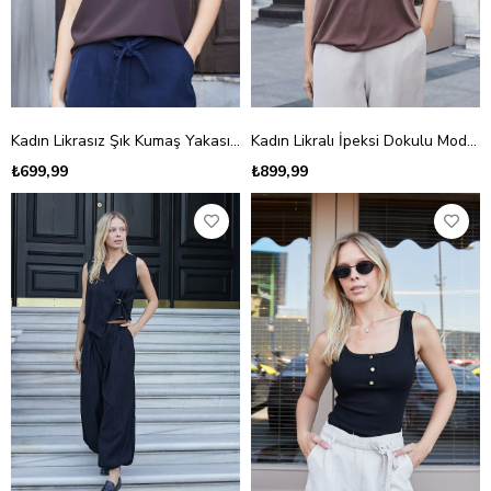
Kadın Likrasız Şık Kumaş Yakası Dantelli İp Askılı Bluz-Kahve
Kadın Likralı İpeksi Dokulu Modal Penye Geniş Sıfır Yaka Düşük Omuzlı Kısa Kol Bluz-Kahve
₺699,99
₺899,99